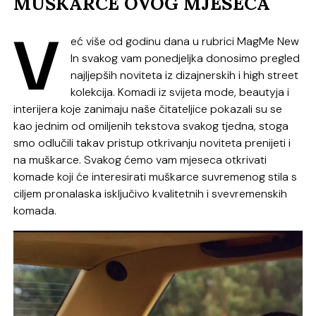
MUŠKARCE OVOG MJESECA
V
eć više od godinu dana u rubrici MagMe New
In svakog vam ponedjeljka donosimo pregled
najljepših noviteta iz dizajnerskih i high street
kolekcija. Komadi iz svijeta mode, beautyja i
interijera koje zanimaju naše čitateljice pokazali su se
kao jednim od omiljenih tekstova svakog tjedna, stoga
smo odlučili takav pristup otkrivanju noviteta prenijeti i
na muškarce. Svakog ćemo vam mjeseca otkrivati
komade koji će interesirati muškarce suvremenog stila s
ciljem pronalaska isključivo kvalitetnih i svevremenskih
komada.