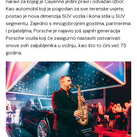
naravi za kojeg je Cayenne jedini pravi i odvažan izbor.
Kao automobil koji je pogodan za sve terenske uvjete,
postao je nova dimenzija SUV vozila i ikona stila u SUV
segmentu. Zajedno s mnogobrojnim gostima, partnerima
i prijateljima, Porsche je najavio još sjajnih generacija
Porsche vozila koji će zasigurno nastaviti ostvarivati
snove svih zaljubljenika u vožnju…kao što to čini već 75
godina.