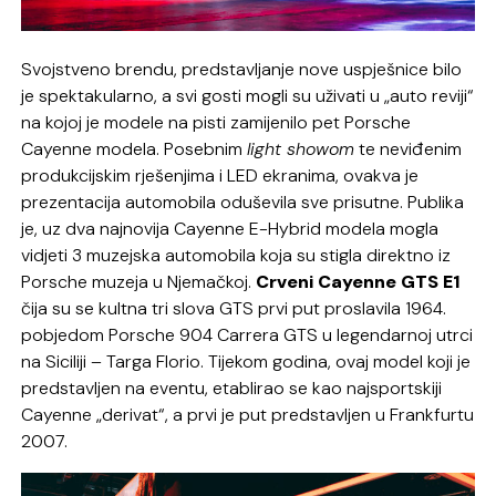
Svojstveno brendu, predstavljanje nove uspješnice bilo
je spektakularno, a svi gosti mogli su uživati u „auto reviji“
na kojoj je modele na pisti zamijenilo pet Porsche
Cayenne modela. Posebnim
light showom
te neviđenim
produkcijskim rješenjima i LED ekranima, ovakva je
prezentacija automobila oduševila sve prisutne. Publika
je, uz dva najnovija Cayenne E-Hybrid modela mogla
vidjeti 3 muzejska automobila koja su stigla direktno iz
Porsche muzeja u Njemačkoj.
Crveni Cayenne GTS E1
čija su se kultna tri slova GTS prvi put proslavila 1964.
pobjedom Porsche 904 Carrera GTS u legendarnoj utrci
na Siciliji – Targa Florio. Tijekom godina, ovaj model koji je
predstavljen na eventu, etablirao se kao najsportskiji
Cayenne „derivat“, a prvi je put predstavljen u Frankfurtu
2007.