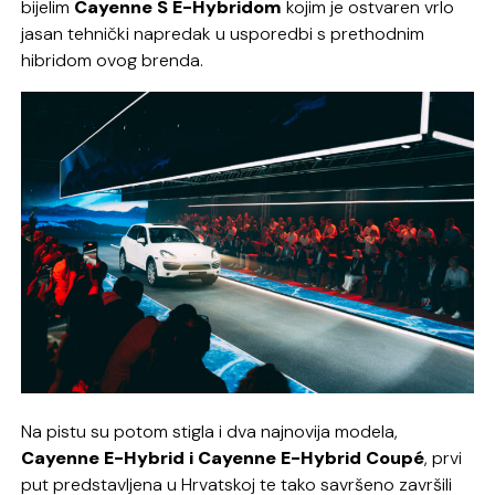
bijelim
Cayenne S E-Hybridom
kojim je ostvaren vrlo
jasan tehnički napredak u usporedbi s prethodnim
hibridom ovog brenda.
Na pistu su potom stigla i dva najnovija modela,
Cayenne E-Hybrid i Cayenne E-Hybrid Coupé
, prvi
put predstavljena u Hrvatskoj te tako savršeno završili