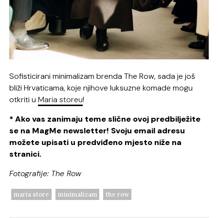
Sofisticirani minimalizam brenda The Row, sada je još
bliži Hrvaticama, koje njihove luksuzne komade mogu
otkriti u
Maria storeu
!
* Ako vas zanimaju teme slične ovoj predbilježite
se na MagMe newsletter! Svoju email adresu
možete upisati u predviđeno mjesto niže na
stranici.
Fotografije: The Row
maria store
minimalizam
the row