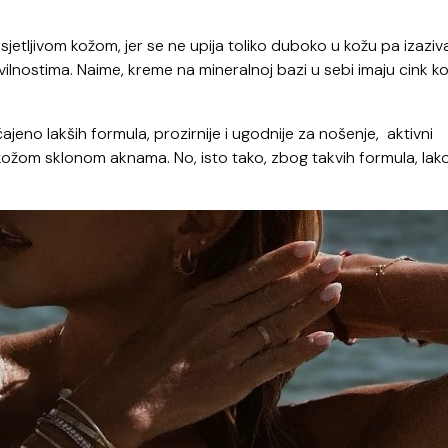
sjetljivom kožom, jer se ne upija toliko duboko u kožu pa izaziv
vilnostima. Naime, kreme na mineralnoj bazi u sebi imaju cink ko
eno lakših formula, prozirnije i ugodnije za nošenje, aktivni
i kožom sklonom aknama. No, isto tako, zbog takvih formula, lak