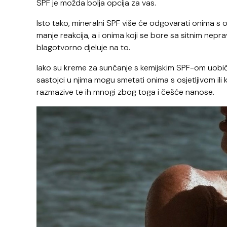
SPF je možda bolja opcija za vas.
Isto tako, mineralni SPF više će odgovarati onima s o
manje reakcija, a i onima koji se bore sa sitnim nepra
blagotvorno djeluje na to.
Iako su kreme za sunčanje s kemijskim SPF-om uobičaj
sastojci u njima mogu smetati onima s osjetljivom il
razmazive te ih mnogi zbog toga i češće nanose.