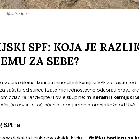
@calzedonia
JSKI SPF: KOJA JE RAZLI
REMU ZA SEBE?
 vječna dilema: koristiti mineralni ili kemijski SPF za zaštitu od
 za zaštitu od sunca i zato nije jednostavno odabrati pravu kr
kom odabira razdvojite u dvije skupine:
mineralni i kemijski 
riječit će crvenilo, oštećenje i pretjerano starenje kože od UVA 
g SPF-a
evog dioksida i cinkovog oksida kreiraju
fizičku barijeru na k