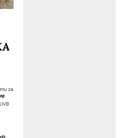
KA
emu za
SPF
.
i UVB
oži