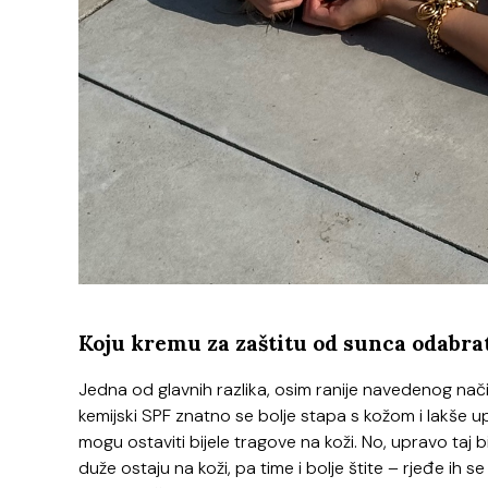
Koju kremu za zaštitu od sunca odabra
Jedna od glavnih razlika, osim ranije navedenog način
kemijski SPF znatno se bolje stapa s kožom i lakše 
mogu ostaviti bijele tragove na koži. No, upravo taj b
duže ostaju na koži, pa time i bolje štite – rjeđe ih s