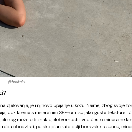
@hoskelsa
ti?
a djelovanja, je i njihovo upijanje u kožu. Naime, zbog svoje f
upija, dok kreme s mineralnim SPF-om su jako guste teksture i 
ijeli trag može biti znak djelotvornosti i vrlo često mineralne k
e treba obnavljati, pa ako planirate dulji boravak na suncu, mine