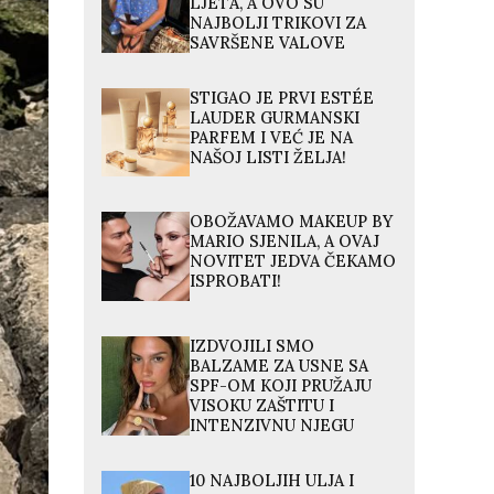
LJETA, A OVO SU
NAJBOLJI TRIKOVI ZA
SAVRŠENE VALOVE
STIGAO JE PRVI ESTÉE
LAUDER GURMANSKI
PARFEM I VEĆ JE NA
NAŠOJ LISTI ŽELJA!
OBOŽAVAMO MAKEUP BY
MARIO SJENILA, A OVAJ
NOVITET JEDVA ČEKAMO
ISPROBATI!
IZDVOJILI SMO
BALZAME ZA USNE SA
SPF-OM KOJI PRUŽAJU
VISOKU ZAŠTITU I
INTENZIVNU NJEGU
10 NAJBOLJIH ULJA I