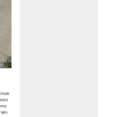
ormule
često
reme
ralni