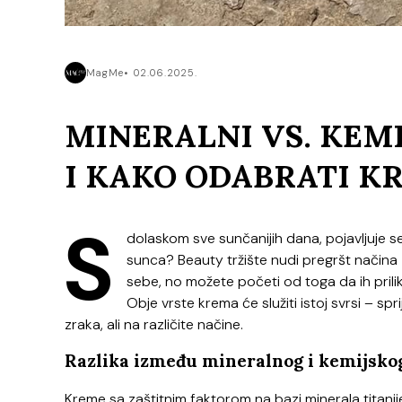
MagMe
02.06.2025.
MINERALNI VS. KEMI
I KAKO ODABRATI K
S
dolaskom sve sunčanijih dana, pojavljuje se i
sunca? Beauty tržište nudi pregršt načina
sebe, no možete početi od toga da ih prili
Obje vrste krema će služiti istoj svrsi – sp
zraka, ali na različite načine.
Razlika između mineralnog i kemijsko
Kreme sa zaštitnim faktorom na bazi minerala titanij