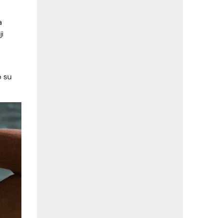
a
ji
o su