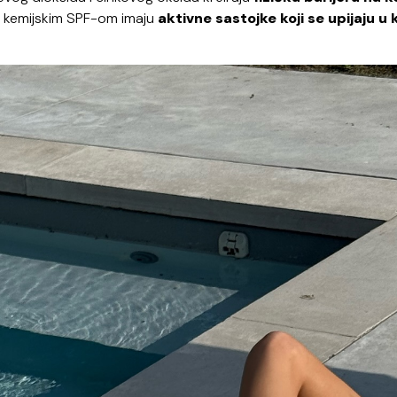
sa kemijskim SPF-om imaju
aktivne sastojke koji se upijaju u 