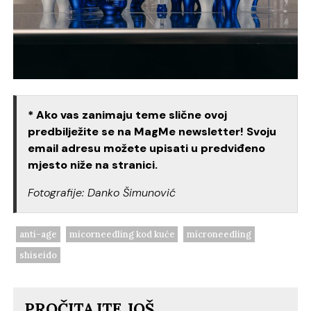
* Ako vas zanimaju teme slične ovoj
predbilježite se na MagMe newsletter! Svoju
email adresu možete upisati u predviđeno
mjesto niže na stranici.
Fotografije: Danko Šimunović
anti-age
micorneedling kod kuće
microneedling
shiseido
PROČITAJTE JOŠ...