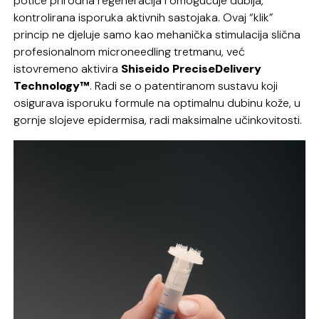
potiče prirodna regeneracija i omogućuje dublja,
kontrolirana isporuka aktivnih sastojaka. Ovaj “klik”
princip ne djeluje samo kao mehanička stimulacija slična
profesionalnom microneedling tretmanu, već
istovremeno aktivira
Shiseido PreciseDelivery
Technology™
. Radi se o patentiranom sustavu koji
osigurava isporuku formule na optimalnu dubinu kože, u
gornje slojeve epidermisa, radi maksimalne učinkovitosti.