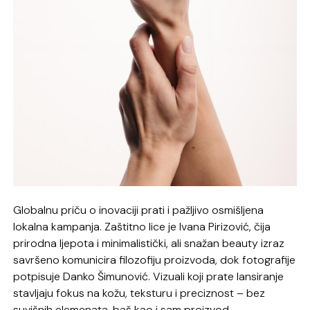
Globalnu priču o inovaciji prati i pažljivo osmišljena
lokalna kampanja. Zaštitno lice je Ivana Pirizović, čija
prirodna ljepota i minimalistički, ali snažan beauty izraz
savršeno komunicira filozofiju proizvoda, dok fotografije
potpisuje Danko Šimunović. Vizuali koji prate lansiranje
stavljaju fokus na kožu, teksturu i preciznost – bez
suvišnih elemenata, baš kao i sam proizvod.