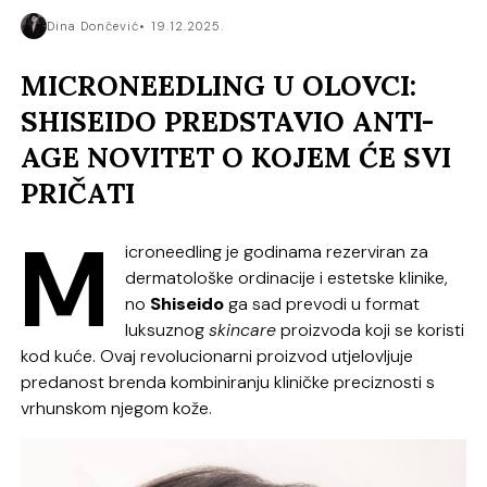
Dina Dončević
19.12.2025.
MICRONEEDLING U OLOVCI:
SHISEIDO PREDSTAVIO ANTI-
AGE NOVITET O KOJEM ĆE SVI
PRIČATI
M
icroneedling je godinama rezerviran za
dermatološke ordinacije i estetske klinike,
no
Shiseido
ga sad prevodi u format
luksuznog
skincare
proizvoda koji se koristi
kod kuće. Ovaj revolucionarni proizvod utjelovljuje
predanost brenda kombiniranju kliničke preciznosti s
vrhunskom njegom kože.