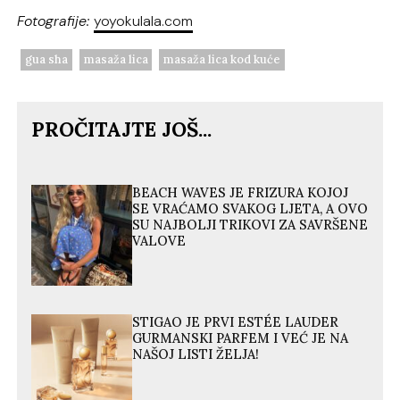
Fotografije:
yoyokulala.com
gua sha
masaža lica
masaža lica kod kuće
PROČITAJTE JOŠ...
BEACH WAVES JE FRIZURA KOJOJ
SE VRAĆAMO SVAKOG LJETA, A OVO
SU NAJBOLJI TRIKOVI ZA SAVRŠENE
VALOVE
STIGAO JE PRVI ESTÉE LAUDER
GURMANSKI PARFEM I VEĆ JE NA
NAŠOJ LISTI ŽELJA!