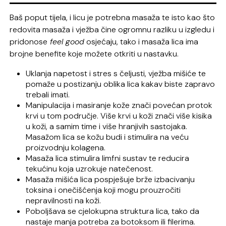
Baš poput tijela, i licu je potrebna masaža te isto kao što
redovita masaža i vježba čine ogromnu razliku u izgledu i
pridonose
feel good
osjećaju, tako i masaža lica ima
brojne benefite koje možete otkriti u nastavku.
Uklanja napetost i stres s čeljusti, vježba mišiće te
pomaže u postizanju oblika lica kakav biste zapravo
trebali imati.
Manipulacija i masiranje kože znači povećan protok
krvi u tom područje. Više krvi u koži znači više kisika
u koži, a samim time i više hranjivih sastojaka.
Masažom lica se kožu budi i stimulira na veću
proizvodnju kolagena.
Masaža lica stimulira limfni sustav te reducira
tekućinu koja uzrokuje natečenost.
Masaža mišića lica pospješuje brže izbacivanju
toksina i onečišćenja koji mogu prouzročiti
nepravilnosti na koži.
Poboljšava se cjelokupna struktura lica, tako da
nastaje manja potreba za botoksom ili filerima.