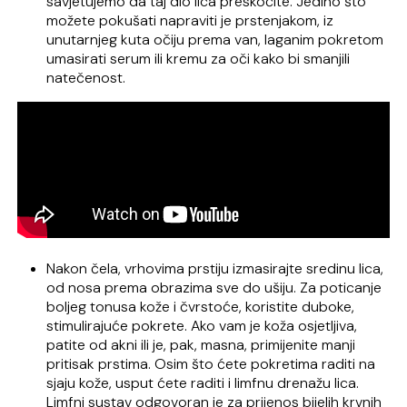
savjetujemo da taj dio lica preskočite. Jedino što
možete pokušati napraviti je prstenjakom, iz
unutarnjeg kuta očiju prema van, laganim pokretom
umasirati serum ili kremu za oči kako bi smanjili
natečenost.
Nakon čela, vrhovima prstiju izmasirajte sredinu lica,
od nosa prema obrazima sve do ušiju. Za poticanje
boljeg tonusa kože i čvrstoće, koristite duboke,
stimulirajuće pokrete. Ako vam je koža osjetljiva,
patite od akni ili je, pak, masna, primijenite manji
pritisak prstima. Osim što ćete pokretima raditi na
sjaju kože, usput ćete raditi i limfnu drenažu lica.
Limfni sustav odgovoran je za prijenos bijelih krvnih