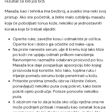
rezultat će biti još brži.
Masaža, kao i tehnika ima bezbroj, a svatko ima neki svoj
pristup. Ako ste početnik, a želite malo ozbiljniju masažu
koja će poboljšati tonus kože, nekoliko je jednostavnih
koraka koje bi trebali slijediti:
Operite ruke, zavežite kosu i odmaknite je od lica.
Operite lice i dobro ga očistite od make-upa.
Na prste nanesite serum, ulje ili kremu koji lako klize
po koži i ne upijaju odmah prilikom nanošenja.
Ravnomjerno razmažite odabrani proizvod po licu.
Masaža lica daje pospješuje apsorpciju bilo kojeg
proizvoda koji koristite. Isto tako, toplina ruku i
trljanje pomažu serumu bolje penetrirati u kožu.
Pritisnite prstima između obrva i kliznite čelom,
ponavljajući nekoliko puta ovaj pokret, kako biste
pokrili cijelo područje. Poteze ponovite nekoliko
puta.
S obzirom na to da je koža oko očiju nježna ona ne
može podnijeti pritisak i masažu kao ostatak lica pa