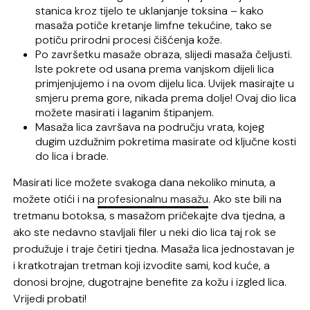
stanica kroz tijelo te uklanjanje toksina – kako
masaža potiče kretanje limfne tekućine, tako se
potiču prirodni procesi čišćenja kože.
Po završetku masaže obraza, slijedi masaža čeljusti.
Iste pokrete od usana prema vanjskom dijeli lica
primjenjujemo i na ovom dijelu lica. Uvijek masirajte u
smjeru prema gore, nikada prema dolje! Ovaj dio lica
možete masirati i laganim štipanjem.
Masaža lica završava na području vrata, kojeg
dugim uzdužnim pokretima masirate od ključne kosti
do lica i brade.
Masirati lice možete svakoga dana nekoliko minuta, a
možete otići i na
profesionalnu masažu
. Ako ste bili na
tretmanu botoksa, s masažom pričekajte dva tjedna, a
ako ste nedavno stavljali filer u neki dio lica taj rok se
produžuje i traje četiri tjedna. Masaža lica jednostavan je
i kratkotrajan tretman koji izvodite sami, kod kuće, a
donosi brojne, dugotrajne benefite za kožu i izgled lica.
Vrijedi probati!