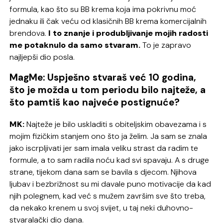
formula, kao što su BB krema koja ima pokrivnu moć
jednaku ili čak veću od klasičnih BB krema komercijalnih
brendova.
I to znanje i produbljivanje mojih radosti
me potaknulo da samo stvaram.
To je zapravo
najljepši dio posla.
MagMe: Uspješno stvaraš već 10 godina,
što je možda u tom periodu bilo najteže, a
što pamtiš kao najveće postignuće?
MK:
Najteže je bilo uskladiti s obiteljskim obavezama i s
mojim fizičkim stanjem ono što ja želim. Ja sam se znala
jako iscrpljivati jer sam imala veliku strast da radim te
formule, a to sam radila noću kad svi spavaju. A s druge
strane, tijekom dana sam se bavila s djecom. Njihova
ljubav i bezbrižnost su mi davale puno motivacije da kad
njih polegnem, kad već s mužem završim sve što treba,
da nekako krenem u svoj svijet, u taj neki duhovno-
stvaralački dio dana.