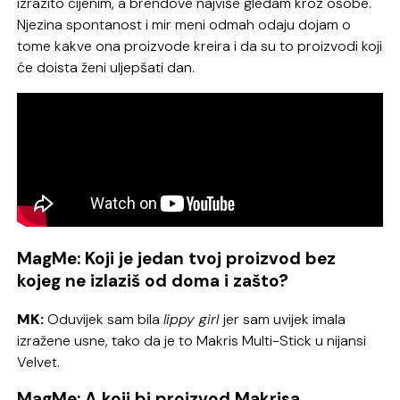
izrazito cijenim, a brendove najviše gledam kroz osobe.
Njezina spontanost i mir meni odmah odaju dojam o
tome kakve ona proizvode kreira i da su to proizvodi koji
će doista ženi uljepšati dan.
MagMe: Koji je jedan tvoj proizvod bez
kojeg ne izlaziš od doma i zašto?
MK:
Oduvijek sam bila
lippy girl
jer sam uvijek imala
izražene usne, tako da je to Makris Multi-Stick u nijansi
Velvet.
MagMe: A koji bi proizvod Makrisa