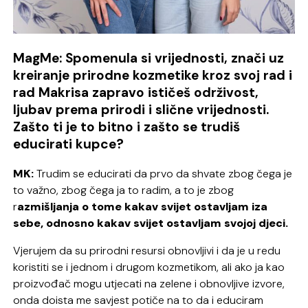
MagMe: Spomenula si vrijednosti, znači uz
kreiranje prirodne kozmetike kroz svoj rad i
rad Makrisa zapravo ističeš održivost,
ljubav prema prirodi i slične vrijednosti.
Zašto ti je to bitno i zašto se trudiš
educirati kupce?
MK:
Trudim se educirati da prvo da shvate zbog čega je
to važno, zbog čega ja to radim, a to je zbog
r
azmišljanja o tome kakav svijet ostavljam iza
sebe, odnosno kakav svijet ostavljam svojoj djeci.
Vjerujem da su prirodni resursi obnovljivi i da je u redu
koristiti se i jednom i drugom kozmetikom, ali ako ja kao
proizvođač mogu utjecati na zelene i obnovljive izvore,
onda doista me savjest potiče na to da i educiram