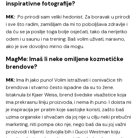
inspirativne fotografije?
MK:
Po prirodi sam veliki hedonist. Za boravak u prirodi
i sve što radim, zamišljam da mi to poboljšava zdravlje i
da ću se ja poslije toga bolje osjećati, tako da nerijetko
odem i u saunu i na trening. Baš volim uživati, naravno,
ako je sve dovoljno mirno da mogu.
MagMe: Imaš li neke omiljene kozmetičke
brendove?
MK:
Ima ih jako puno! Volim istraživati i osnivačice tih
brendova i stvarno često ispadne da su to žene.
Istaknula bi Kjaer Weiss, brend švedske visažistice koja
ima prekrasnu liniju proizvoda, i nema ih puno. I doista mi
je inspiracija jer pratim koje sastojke koristi, zašto baš
uzima organske i shvaćam da joj nije u cilju neki prebučni
marketing, niti pompa oko nje, nego baš da su joj važni
proizvodi i klijenti. Izdvojila bih i Gucci Westman koju