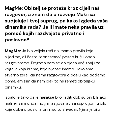
MagMe: Obitelj se proteže kroz cijeli naš
razgovor, a znam da u razvoju Makrisa
sudjeluje i tvoj suprug, pa kako izgleda vaša
dinamika rada? Je li imate neka pravila uz
pomoć kojih razdvajate privatno i
poslovno?
MagMe:
Ja bih voljela reći da imamo pravila koja
slijedimo, ali često “donesemo” posao kući i onda
razgovaramo. Događa nam se da djeca već znaju za
koga je koja krema, koje nijanse imamo… Iako smo
stvarno željeli da nema razgovora o poslu kad dođemo
doma, amislim da nam ipak to ne remeti obiteljsku
dinamiku.
Ispalo je tako da je najlakše bilo raditi dok su oni bili jako
mali jer sam onda mogla razgovarati sa suprugom u bilo
koje doba o poslu, a oni nisu to shvaćali. Njima je bilo