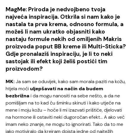
MagMe: Priroda je nedvojbeno tvoja
najveća inspiracija. Otkrila si nam kako je
nastala ta prva krema, odnosno formula, a
možeš li nam ukratko objasniti kako
nastaju formule nekih od omiljenih Makris
proizvoda poput BB kreme ili Multi-Sticka?
Gdje pronalaziš inspiraciju, je li to neki
sastojak ili efekt koji želiš postići tim
proizvodom?
MK:
Ja sam se oduvijek, kako sam morala paziti na kožu,
htjela moći
uljepšavati na način da budem
bezbrižna
i da mogu nanositi na sebe nešto, a da ne
pomišljam na to kad ću šminku skinuti i kako utječe na
mene i moju kožu – hoće li mi izazvati prištiće, djelovati
na hormone ili ostaviti neki dugoročan efekt… A ako već
imam neko znanje, ne mogu to ignorirati. Tako da to me
jako motiviralo da kreiram doista jedne od najtežih