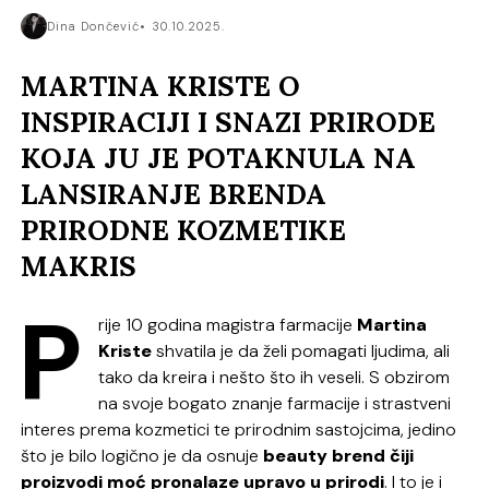
Dina Dončević
30.10.2025.
MARTINA KRISTE O
INSPIRACIJI I SNAZI PRIRODE
KOJA JU JE POTAKNULA NA
LANSIRANJE BRENDA
PRIRODNE KOZMETIKE
MAKRIS
P
rije 10 godina magistra farmacije
Martina
Kriste
shvatila je da želi pomagati ljudima, ali
tako da kreira i nešto što ih veseli. S obzirom
na svoje bogato znanje farmacije i strastveni
interes prema kozmetici te prirodnim sastojcima, jedino
što je bilo logično je da osnuje
beauty brend čiji
proizvodi moć pronalaze upravo u prirodi
. I to je i