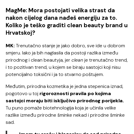
MagMe:
Mora postojati velika
strast da
nakon cijelog dana nađeš energiju za to.
Koliko je teško graditi clean beauty brand u
Hrvatskoj?
MK:
Trenutačno stanje je jako dobro, sve ide u dobrom
smjeru. Iako ja bih naglasila da postoji razlika između
prirodnog i clean beautyja, jer
clean
je trenutačno trend,
i to pozitivan trend, u kojem se biraju sastojci koji nisu
potencijalno toksični i ja to stvarno poštujem.
Međutim, prirodna kozmetika je jedna stepenica iznad,
pogotovo u toj
rigoroznosti pravila po kojima
sastojci moraju biti isključivo prirodnog porijekla.
Tu puno pomaže biotehnologija koja je učinila velike
razlike između prirodne šminke nekad i prirodne šminke
sad.