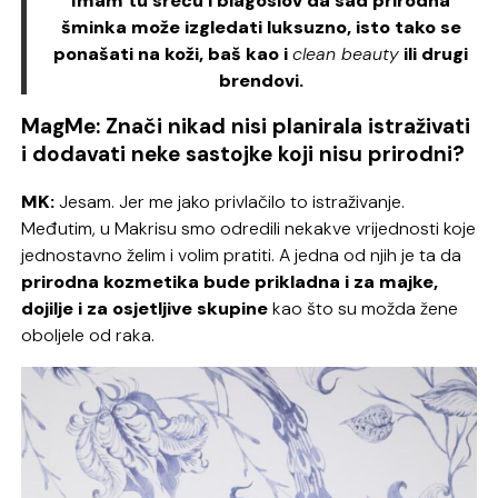
Imam tu sreću i blagoslov da sad prirodna
šminka može izgledati luksuzno, isto tako se
ponašati na koži, baš kao i
clean beauty
ili drugi
brendovi.
MagMe: Znači nikad nisi planirala istraživati
i dodavati neke sastojke koji nisu prirodni?
MK:
Jesam. Jer me jako privlačilo to istraživanje.
Međutim, u Makrisu smo odredili nekakve vrijednosti koje
jednostavno želim i volim pratiti. A jedna od njih je ta da
prirodna kozmetika bude prikladna i za majke,
dojilje i za osjetljive skupine
kao što su možda žene
oboljele od raka.