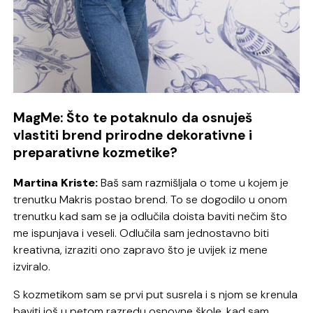
MagMe: Što te potaknulo da osnuješ
vlastiti brend prirodne dekorativne i
preparativne kozmetike?
Martina Kriste:
Baš sam razmišljala o tome u kojem je
trenutku Makris postao brend. To se dogodilo u onom
trenutku kad sam se ja odlučila doista baviti nečim što
me ispunjava i veseli. Odlučila sam jednostavno biti
kreativna, izraziti ono zapravo što je uvijek iz mene
izviralo.
S kozmetikom sam se prvi put susrela i s njom se krenula
baviti još u petom razredu osnovne škole, kad sam