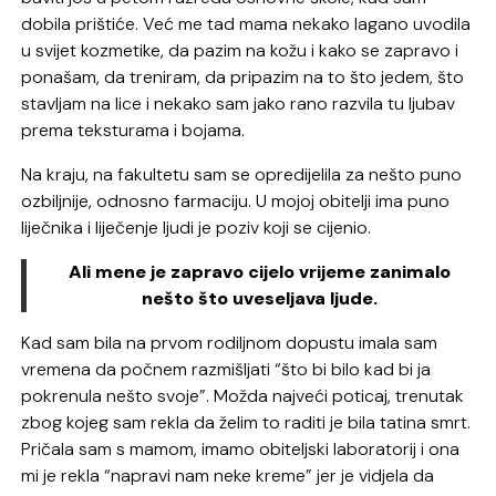
dobila prištiće. Već me tad mama nekako lagano uvodila
u svijet kozmetike, da pazim na kožu i kako se zapravo i
ponašam, da treniram, da pripazim na to što jedem, što
stavljam na lice i nekako sam jako rano razvila tu ljubav
prema teksturama i bojama.
Na kraju, na fakultetu sam se opredijelila za nešto puno
ozbiljnije, odnosno farmaciju. U mojoj obitelji ima puno
liječnika i liječenje ljudi je poziv koji se cijenio.
Ali mene je zapravo cijelo vrijeme zanimalo
nešto što uveseljava ljude.
Kad sam bila na prvom rodiljnom dopustu imala sam
vremena da počnem razmišljati “što bi bilo kad bi ja
pokrenula nešto svoje”. Možda najveći poticaj, trenutak
zbog kojeg sam rekla da želim to raditi je bila tatina smrt.
Pričala sam s mamom, imamo obiteljski laboratorij i ona
mi je rekla “napravi nam neke kreme” jer je vidjela da