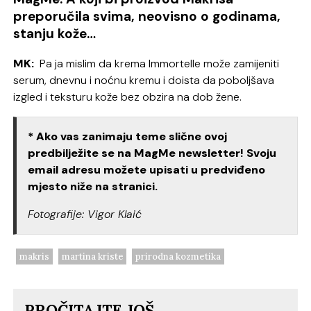
preporučila svima, neovisno o godinama,
stanju kože…
MK:
Pa ja mislim da krema Immortelle može zamijeniti
serum, dnevnu i noćnu kremu i doista da poboljšava
izgled i teksturu kože bez obzira na dob žene.
* Ako vas zanimaju teme slične ovoj
predbilježite se na MagMe newsletter! Svoju
email adresu možete upisati u predviđeno
mjesto niže na stranici.
Fotografije: Vigor Klaić
makris
martina kriste
prirodna kozmetika
PROČITAJTE JOŠ...