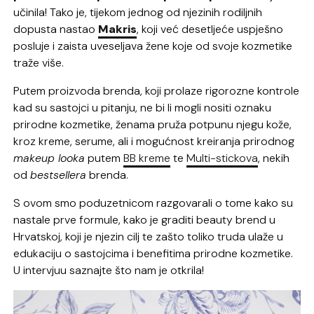
učinila! Tako je, tijekom jednog od njezinih rodiljnih
dopusta nastao
Makris
, koji već desetljeće uspješno
posluje i zaista uveseljava žene koje od svoje kozmetike
traže više.
Putem proizvoda brenda, koji prolaze rigorozne kontrole
kad su sastojci u pitanju, ne bi li mogli nositi oznaku
prirodne kozmetike, ženama pruža potpunu njegu kože,
kroz kreme, serume, ali i mogućnost kreiranja prirodnog
makeup looka
putem
BB kreme
te
Multi-stickova
, nekih
od
bestsellera
brenda.
S ovom smo poduzetnicom razgovarali o tome kako su
nastale prve formule, kako je graditi beauty brend u
Hrvatskoj, koji je njezin cilj te zašto toliko truda ulaže u
edukaciju o sastojcima i benefitima prirodne kozmetike.
U intervjuu saznajte što nam je otkrila!