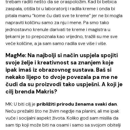
trebam raditi nešto da se oraspoložim. Kad bi bebica
zaspala, otišla bi u laboratorij i radila kreme i onda bi
pitala mamu “kome ću dati sve te kreme” jer ne bi mogla
napraviti količinu samo za nju i mene. Pa smo tako
jednostavno krenule darivati te kreme i magistra u
ljekarni je to prepoznala kao vrijedno, tražili su me sve
veće količine, a ja sam samo radila sve više i više.
MagMe: Na najbolji si način uspjela spojiti
svoje želje i kreativnost sa znanjem koje
ipak imaš iz obrazovnog sustava. Baš si
nekako lijepo to dvoje povezala pa me ne
čudi da su proizvodi tako uspješni. A koji je
cilj brenda Makris?
MK: U biti cilj je
približiti prirodu ženama svaki dan
.
Neću prežaliti što ne živim negdje na planini, ali me ipak
vuče i socijalni aspekt života. Koliko god sam mislila da
sam tip koji može biti na osami i samo sa svojom obitelji