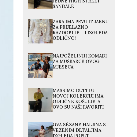
JEDNE HIGH STREET
SANDALE
ZARA IMA PRVU IT JAKNU
ZA PRIJELAZNO
RAZDOBLJE – I IZGLEDA
ODLIČNO!
NAJPOŽELJNIJI KOMADI
ZA MUŠKARCE OVOG
MJESECA
MASSIMO DUTTI U
NOVOJ KOLEKCIJI IMA
ODLIČNE KOŠULJE, A
OVO SU NAŠI FAVORITI
OVA SÉZANE HALJINA S
VEZENIM DETALJIMA
IZGLEDA POPUT