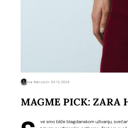
Iva Marušić
03.12.2024.
MAGME PICK: ZARA 
ve smo bliže blagdanskom uživanju, svečan