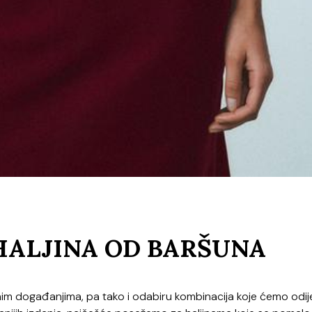
HALJINA OD BARŠUNA
im događanjima, pa tako i odabiru kombinacija koje ćemo odije