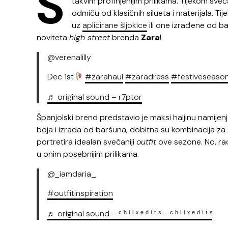
S
takvim profinjenijim prilikama. Tijekom sv
odmiču od klasičnih silueta i materijala. Ti
uz
aplicirane šljokice
ili one izrađene od ba
noviteta
high street
brenda
Zara
!
@verenalilly
Dec 1st
#zarahaul
#zaradress
#festiveseaso
♬ original sound – ‍r7ptor
Španjolski brend predstavio je maksi haljinu namij
boja i izrada od baršuna, dobitna su kombinacija za
portretira idealan svečaniji
outfit
ove sezone. No, ra
u onim posebnijim prilikama.
@_iamdaria_
#outfitinspiration
♬ original sound – ᶜ ʰ ˡ ˡ ˣ ᵉ ᵈ ⁱ ᵗ ˢ – ᶜ ʰ ˡ ˡ ˣ ᵉ ᵈ ⁱ ᵗ ˢ