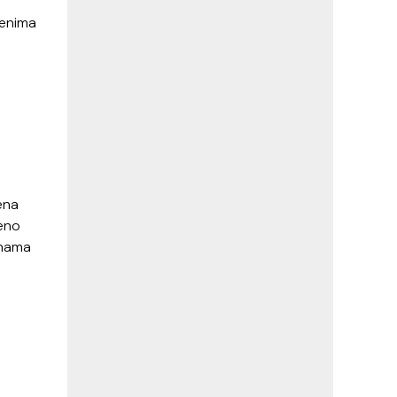
đenima
ena
šeno
inama