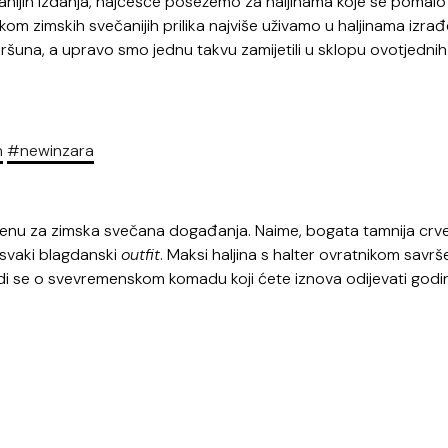
ečanijih izdanja, najčešće posežemo za haljinama koje se pomalo
jekom zimskih svečanijih prilika najviše uživamo u haljinama izra
ršuna, a upravo smo jednu takvu zamijetili u sklopu ovotjednih
n
#newinzara
enjenu za zimska svečana događanja. Naime, bogata tamnija crv
 svaki blagdanski
outfit
. Maksi haljina s halter ovratnikom savr
di se o svevremenskom komadu koji ćete iznova odijevati god