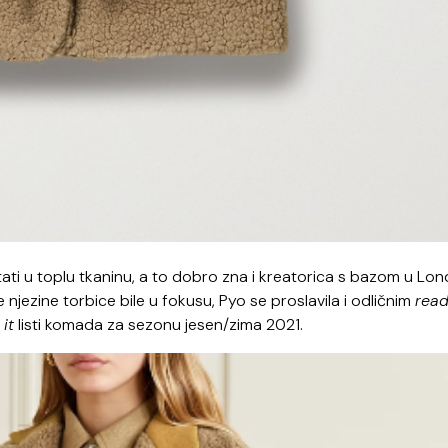
ti u toplu tkaninu, a to dobro zna i kreatorica s bazom u Lo
 njezine torbice bile u fokusu, Pyo se proslavila i odličnim
read
a
it
listi komada za sezonu jesen/zima 2021.