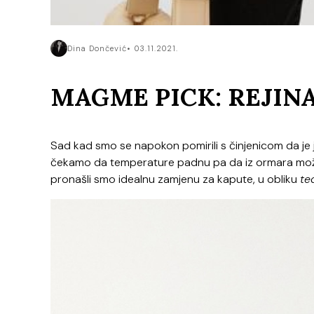
Dina Dončević
03.11.2021.
MAGME PICK: REJIN
Sad kad smo se napokon pomirili s činjenicom da je 
čekamo da temperature padnu pa da iz ormara možet
pronašli smo idealnu zamjenu za kapute, u obliku
te