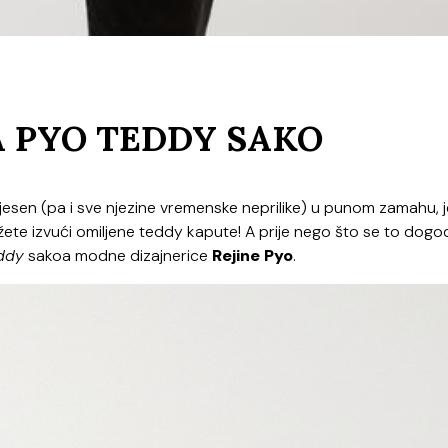
A PYO TEDDY SAKO
jesen (pa i sve njezine vremenske neprilike) u punom zamahu, 
e izvući omiljene teddy kapute! A prije nego što se to dogod
ddy
sakoa modne dizajnerice
Rejine Pyo
.