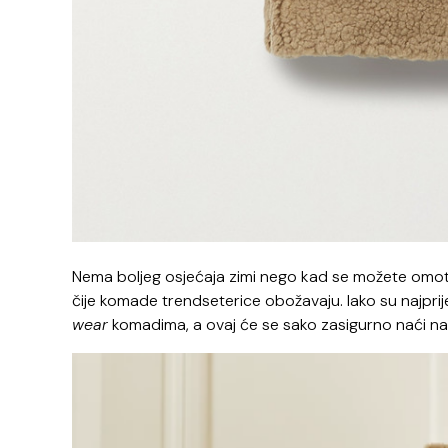
Nema boljeg osjećaja zimi nego kad se možete omota
čije komade trendseterice obožavaju. Iako su najprije
wear
komadima, a ovaj će se sako zasigurno naći n