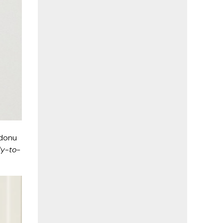
ndonu
y-to-