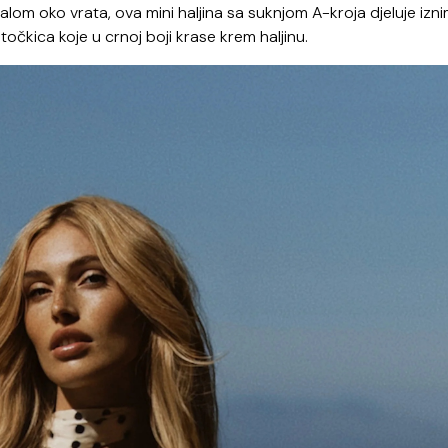
alom oko vrata, ova mini haljina sa suknjom A-kroja djeluje izn
očkica koje u crnoj boji krase krem haljinu.