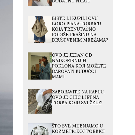
DODATNU NJEGU
BISTE LI KUPILI OVU
LORO PIANA TORBICU
KOJA TRENUTAČNO
PODIŽE PRAŠINU NA
DRUŠTVENIM MREŽAMA?
OVO JE JEDAN OD
NAJKORISNIJIH
POKLONA KOJI MOŽETE
DAROVATI BUDUĆOJ
MAMI
ZABORAVITE NA RAFIJU,
OVO JE CHIC LJETNA
TORBA KOJU SVI ŽELE!
ŠTO SVE MIJENJAMO U
KOZMETIČKOJ TORBICI