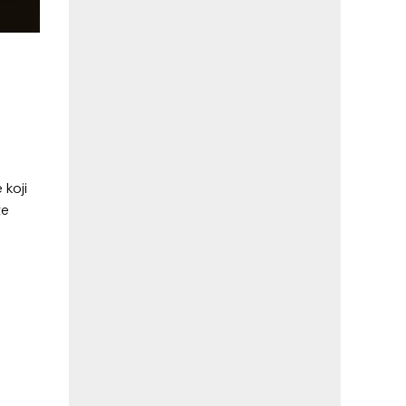
 koji
te