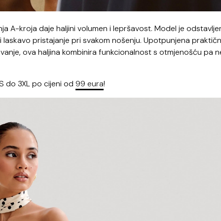
knja A-kroja daje haljini volumen i lepršavost. Model je odstavlje
 i laskavo pristajanje pri svakom nošenju. Upotpunjena praktič
anje, ova haljina kombinira funkcionalnost s otmjenošću pa n
XS do 3XL po cijeni od
99 eura
!