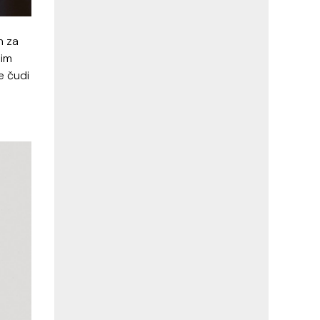
n za
nim
e čudi