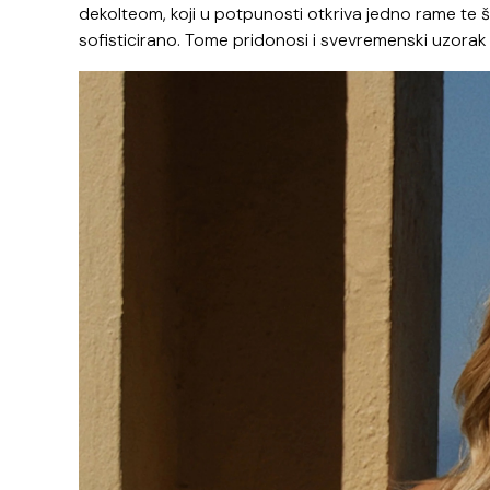
dekolteom, koji u potpunosti otkriva jedno rame te š
sofisticirano. Tome pridonosi i svevremenski uzorak t