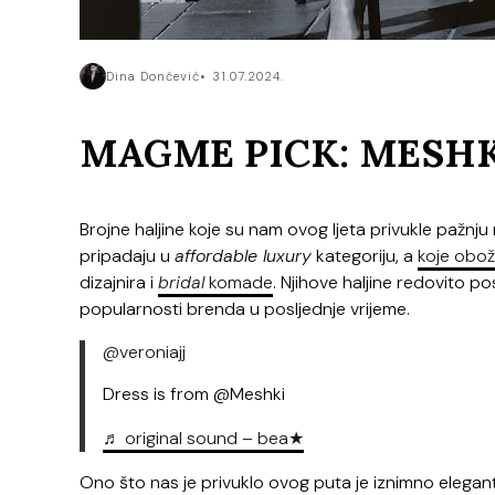
Dina Dončević
31.07.2024.
MAGME PICK: MESHK
Brojne haljine koje su nam ovog ljeta privukle pažnju
pripadaju u
affordable luxury
kategoriju, a
koje obož
dizajnira i
bridal
komade
. Njihove haljine redovito po
popularnosti brenda u posljednje vrijeme.
@veroniajj
Dress is from @Meshki
♬ original sound – bea★
Ono što nas je privuklo ovog puta je iznimno elegan