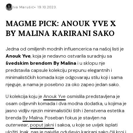
Iva Marušić
19.10.2023.
MAGME PICK: ANOUK YVE X
BY MALINA KARIRANI SAKO
Jedna od omiljenih modnih influencerica na našoj listi je
Anouk Yve
, koja je nedavno ostvarila suradnju sa
švedskim brendom By Malina
i u sklopu nje
predstavila capsule kolekciju prepunu elegantnih i
minimalističkih komada koje odgovaraju stilu koji i sama
njeguje, a nama je posebno za oko zapeo jedan sako.
U kolekcija koju je
Anouk Yve
osmislila predstavljena je
osam odjevnih komada i dva modna dodatka, u kojima je
jasno vidljiv njezin minimalistički štih i ženstvena estetika
brenda
By Malina
. Poseban fokus je stavljen na
outerwear
,
poput jakni
i sakoa, u koje se uvijek isplati
uložiti. Ipak, nas je najviše oduševio karirani sako čiji kroj i