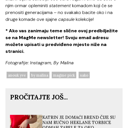
njim ormar opleminiti
statement
komadom koji će se
prenositi generacijama – no svakako bacite oko i na
druge komade ove sjajne
capsule
kolekcije!
* Ako vas zanimaju teme slične ovoj predbilježite
se na MagMe newsletter! Svoju email adresu
možete upisati u predviđeno mjesto niže na
stranici.
Fotografije: Instagram,
By Malina
anouk yve
by malina
magme pick
sako
PROČITAJTE JOŠ...
KATRIN JE DOMAĆI BREND ČIJE SU
NAM RUČNO HEKLANE TORBICE
ODMAH ZAPELE ZA OKO