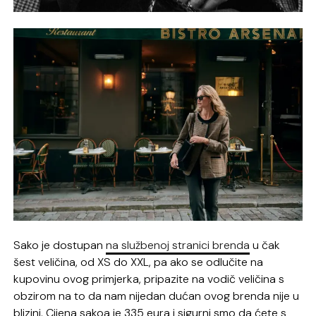
Sako je dostupan
na službenoj stranici brenda
u čak
šest veličina, od XS do XXL, pa ako se odlučite na
kupovinu ovog primjerka, pripazite na vodič veličina s
obzirom na to da nam nijedan dućan ovog brenda nije u
blizini. Cijena sakoa je 335 eura i sigurni smo da ćete s