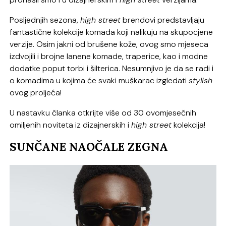
Posljednjih sezona,
high street
brendovi predstavljaju
fantastične kolekcije komada koji nalikuju na skupocjene
verzije. Osim jakni od brušene kože, ovog smo mjeseca
izdvojili i brojne lanene komade, traperice, kao i modne
dodatke poput torbi i šilterica. Nesumnjivo je da se radi i
o komadima u kojima će svaki muškarac izgledati
stylish
ovog proljeća!
U nastavku članka otkrijte više od 30 ovomjesečnih
omiljenih noviteta iz dizajnerskih i
high street
kolekcija!
SUNČANE NAOČALE ZEGNA