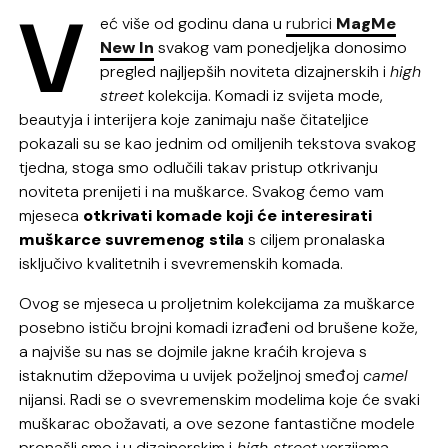
V
eć više od godinu dana u
rubrici
MagMe
New In
svakog vam ponedjeljka donosimo
pregled najljepših noviteta dizajnerskih i
high
street
kolekcija. Komadi iz svijeta mode,
beautyja i interijera koje zanimaju naše čitateljice
pokazali su se kao jednim od omiljenih tekstova svakog
tjedna, stoga smo odlučili takav pristup otkrivanju
noviteta prenijeti i na muškarce. Svakog ćemo vam
mjeseca
otkrivati komade koji će interesirati
muškarce suvremenog stila
s ciljem pronalaska
isključivo kvalitetnih i svevremenskih komada.
Ovog se mjeseca u proljetnim kolekcijama za muškarce
posebno ističu brojni komadi izrađeni od brušene kože,
a najviše su nas se dojmile jakne kraćih krojeva s
istaknutim džepovima u uvijek poželjnoj smeđoj
camel
nijansi. Radi se o svevremenskim modelima koje će svaki
muškarac obožavati, a ove sezone fantastične modele
pronašli smo i u dizajnerskim i
high street
verzijama.