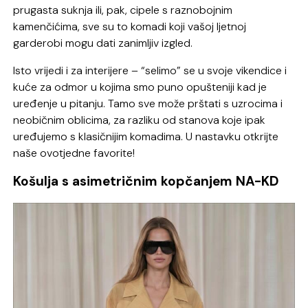
prugasta suknja ili, pak, cipele s raznobojnim
kamenčićima, sve su to komadi koji vašoj ljetnoj
garderobi mogu dati zanimljiv izgled.
Isto vrijedi i za interijere – “selimo” se u svoje vikendice i
kuće za odmor u kojima smo puno opušteniji kad je
uređenje u pitanju. Tamo sve može prštati s uzrocima i
neobičnim oblicima, za razliku od stanova koje ipak
uređujemo s klasičnijim komadima. U nastavku otkrijte
naše ovotjedne favorite!
Košulja s asimetričnim kopčanjem NA-KD