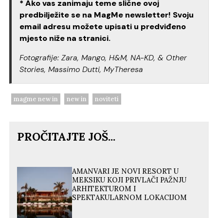
* Ako vas zanimaju teme slične ovoj
predbilježite se na MagMe newsletter! Svoju
email adresu možete upisati u predviđeno
mjesto niže na stranici.
Fotografije: Zara, Mango, H&M, NA-KD, & Other
Stories, Massimo Dutti, MyTheresa
magme new in
new in
noviteti
PROČITAJTE JOŠ...
AMANVARI JE NOVI RESORT U
MEKSIKU KOJI PRIVLAČI PAŽNJU
ARHITEKTUROM I
SPEKTAKULARNOM LOKACIJOM