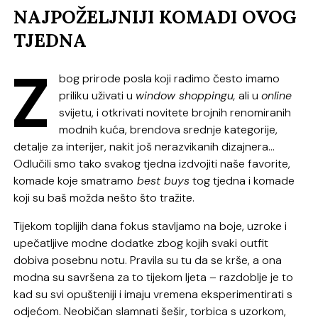
NAJPOŽELJNIJI KOMADI OVOG
TJEDNA
Z
bog prirode posla koji radimo često imamo
priliku uživati u
window shoppingu,
ali u
online
svijetu, i otkrivati novitete brojnih renomiranih
modnih kuća, brendova srednje kategorije,
detalje za interijer, nakit još nerazvikanih dizajnera…
Odlučili smo tako svakog tjedna izdvojiti naše favorite,
komade koje smatramo
best buys
tog tjedna i komade
koji su baš možda nešto što tražite.
Tijekom toplijih dana fokus stavljamo na boje, uzroke i
upečatljive modne dodatke zbog kojih svaki outfit
dobiva posebnu notu. Pravila su tu da se krše, a ona
modna su savršena za to tijekom ljeta – razdoblje je to
kad su svi opušteniji i imaju vremena eksperimentirati s
odjećom. Neobičan slamnati šešir, torbica s uzorkom,