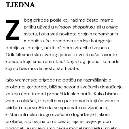
TJEDNA
Z
bog prirode posla koji radimo često imamo
priliku uživati u
window shoppingu,
ali u
online
svijetu, i otkrivati novitete brojnih renomiranih
modnih kuća, brendova srednje kategorije,
detalje za interijer, nakit još nerazvikanih dizajnera…
Odlučili smo tako svakog tjedna izdvojiti naše favorite,
komade koje smatramo
best buys
tog tjedna i komade
koji su baš možda nešto što tražite.
Iako vremenske prigode ne potiču na razmišljanje o
proljetnoj garderobi, bliži se sezona svečanih događanja
za koju ćete trebati pronaći idealan outfit. Kako bismo
vam to olakšali, izdvojili smo par komada koji će vam se
svidjeti na prvu. Bilo da se spremate na vjenčanje,
krštenje ili neko drugo svečano događanje tijekom
proljeća, slip haljina u ružičastoj nijansi uvijek je pun
pogodak, a upravo smo takav model pronašli u kolekciji