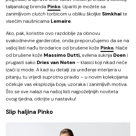
talijanskog brenda
Pinko
. Upariti je možete sa
zanimljivom
clutch
torbicom u obliku školjke
Simkhai
te
visećim naušnicama
Lemaire
.
Ako, pak, koristite ovo razdoblje za obnovu
svakodnevne garderobe, onda preporučujemo da se na
vašoj listi nađu brodarice od brušene kože
Pinko
, hlače
od brušene kože
Massimo Dutti,
svilena suknja
Doen
i
prugasti sako
Dries van Noten
– klasici koji nikad neće
izaći iz mode. A kad su detalji za uređenje interijera u
pitanju, tu vrijedi suprotno pravilo – u novim kolekcijama
očekuje vas eksplozija boja, uzoraka i zanimljivih motiva.
Što se sve nalazi na našoj listi najpoželjnijih noviteta
ovog tjedna, otkrijte u nastavku!
Slip haljina Pinko