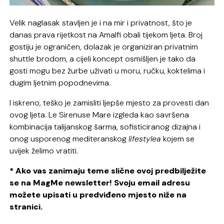
Velik naglasak stavljen je i na mir i privatnost, što je
danas prava rijetkost na Amalfi obali tijekom ljeta. Broj
gostiju je ograničen, dolazak je organiziran privatnim
shuttle brodom, a cijeli koncept osmišljen je tako da
gosti mogu bez žurbe uživati u moru, ručku, koktelima i
dugim ljetnim popodnevima.
I iskreno, teško je zamisliti ljepše mjesto za provesti dan
ovog ljeta. Le Sirenuse Mare izgleda kao savršena
kombinacija talijanskog šarma, sofisticiranog dizajna i
onog usporenog mediteranskog
lifestylea
kojem se
uvijek želimo vratiti.
* Ako vas zanimaju teme slične ovoj predbilježite
se na MagMe newsletter! Svoju email adresu
možete upisati u predviđeno mjesto niže na
stranici.