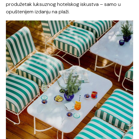
produžetak luksuznog hotelskog iskustva – samo u
opuštenijem izdanju na plaži.