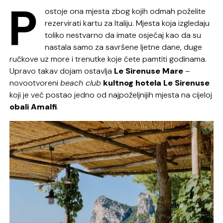
P
ostoje ona mjesta zbog kojih odmah poželite
rezervirati kartu za Italiju. Mjesta koja izgledaju
toliko nestvarno da imate osjećaj kao da su
nastala samo za savršene ljetne dane, duge
ručkove uz more i trenutke koje ćete pamtiti godinama.
Upravo takav dojam ostavlja
Le Sirenuse Mare
–
novootvoreni
beach club
kultnog hotela Le Sirenuse
koji je već postao jedno od najpoželjnijih mjesta na cijeloj
obali Amalfi
.