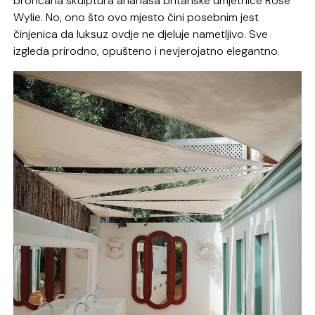
brončana skulptura ananasa britanske umjetnice Rose
Wylie. No, ono što ovo mjesto čini posebnim jest
činjenica da luksuz ovdje ne djeluje nametljivo. Sve
izgleda prirodno, opušteno i nevjerojatno elegantno.