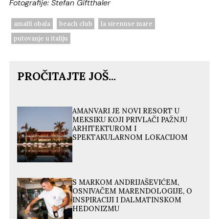
Fotografije: Stefan Giftthaler
amalfi obala
beach club
la sirenuse mare
putovanje u italiju
PROČITAJTE JOŠ...
AMANVARI JE NOVI RESORT U
MEKSIKU KOJI PRIVLAČI PAŽNJU
ARHITEKTUROM I
SPEKTAKULARNOM LOKACIJOM
S MARKOM ANDRIJAŠEVIĆEM,
OSNIVAČEM MARENDOLOGIJE, O
INSPIRACIJI I DALMATINSKOM
HEDONIZMU