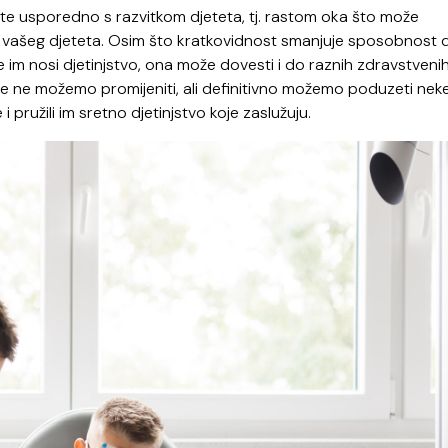
ste usporedno s razvitkom djeteta, tj. rastom oka što može
tu vašeg djeteta. Osim što kratkovidnost smanjuje sposobnost 
e im nosi djetinjstvo, ona može dovesti i do raznih zdravstveni
 ne možemo promijeniti, ali definitivno možemo poduzeti nek
pružili im sretno djetinjstvo koje zaslužuju.