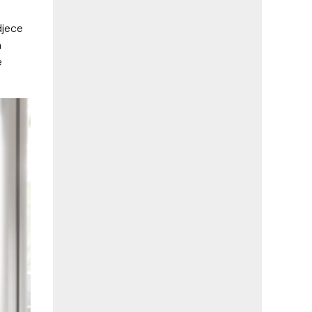
djece
h
e