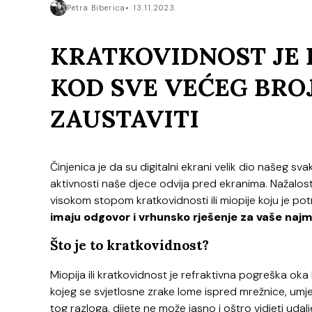
Petra Biberica
13.11.2023.
KRATKOVIDNOST JE 
KOD SVE VEĆEG BROJ
ZAUSTAVITI
Činjenica je da su digitalni ekrani velik dio našeg sv
aktivnosti naše djece odvija pred ekranima. Nažalost,
visokom stopom kratkovidnosti ili miopije koju je pot
imaju odgovor i vrhunsko rješenje za vaše naj
Što je to kratkovidnost?
Miopija ili kratkovidnost je refraktivna pogreška oka k
kojeg se svjetlosne zrake lome ispred mrežnice, umj
tog razloga, dijete ne može jasno i oštro vidjeti ud