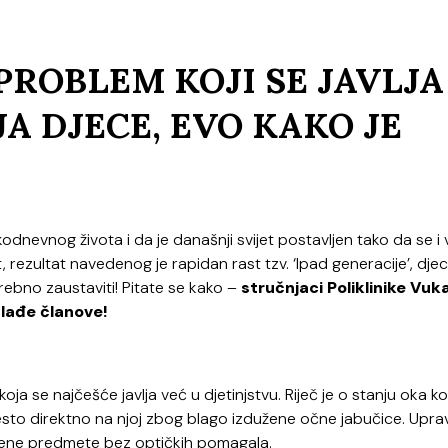
PROBLEM KOJI SE JAVLJA
A DJECE, EVO KAKO JE
akodnevnog života i da je današnji svijet postavljen tako da se i
 rezultat navedenog je rapidan rast tzv. ‘Ipad generacije’, djec
rebno zaustaviti! Pitate se kako –
stručnjaci Poliklinike Vuk
mlađe članove!
oja se najčešće javlja već u djetinjstvu. Riječ je o stanju oka k
esto direktno na njoj zbog blago izdužene očne jabučice. Uprav
aljene predmete bez optičkih pomagala.