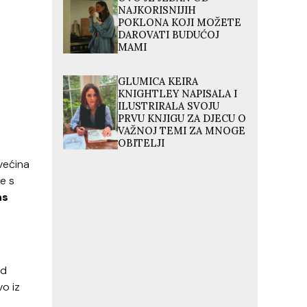
NAJKORISNIJIH
POKLONA KOJI MOŽETE
DAROVATI BUDUĆOJ
MAMI
GLUMICA KEIRA
KNIGHTLEY NAPISALA I
ILUSTRIRALA SVOJU
PRVU KNJIGU ZA DJECU O
VAŽNOJ TEMI ZA MNOGE
OBITELJI
 većina
e s
as
od
o iz