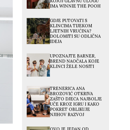
KOJOJ GLAVNU ULOGU
IMA WINNIE THE POOH
GDJE PUTOVATI S
KLINCIMA TIJEKOM
LJETNIH VRUĆINA?
DOLOMITI SU ODLIČNA
IDEJA
UPOZNAJTE BARNER,
BREND NAOČALA KOJE
KLINCI ŽELE NOSITI
TRENERICA ANA
BROZOVIĆ OTKRIVA
ZAŠTO DJECA NAJBOLJE
UČE KROZ IGRU I KAKO
POKRET OBLIKUJE
NJIHOV RAZVOJ
OVO JE JEDAN OD