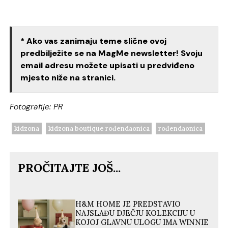
* Ako vas zanimaju teme slične ovoj
predbilježite se na MagMe newsletter! Svoju
email adresu možete upisati u predviđeno
mjesto niže na stranici.
Fotografije: PR
kidzona
kidzona boutique rođendaonica
rođendaonica
PROČITAJTE JOŠ...
H&M HOME JE PREDSTAVIO
NAJSLAĐU DJEČJU KOLEKCIJU U
KOJOJ GLAVNU ULOGU IMA WINNIE