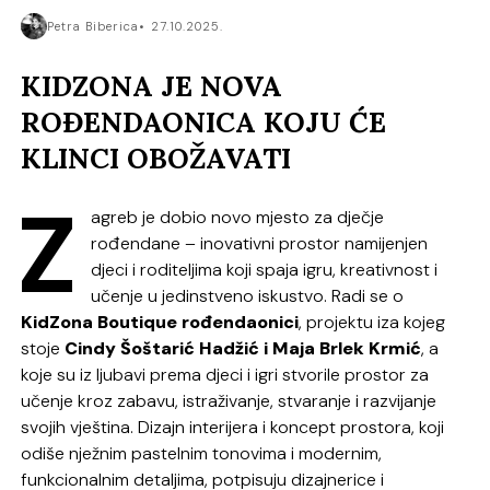
Petra Biberica
27.10.2025.
KIDZONA JE NOVA
ROĐENDAONICA KOJU ĆE
KLINCI OBOŽAVATI
Z
agreb je dobio novo mjesto za dječje
rođendane – inovativni prostor namijenjen
djeci i roditeljima koji spaja igru, kreativnost i
učenje u jedinstveno iskustvo. Radi se o
KidZona Boutique rođendaonici
, projektu iza kojeg
stoje
Cindy Šoštarić Hadžić i Maja Brlek Krmić
, a
koje su iz ljubavi prema djeci i igri stvorile prostor za
učenje kroz zabavu, istraživanje, stvaranje i razvijanje
svojih vještina. Dizajn interijera i koncept prostora, koji
odiše nježnim pastelnim tonovima i modernim,
funkcionalnim detaljima, potpisuju dizajnerice i