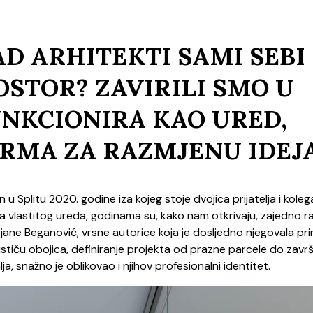
D ARHITEKTI SAMI SEBI
OSTOR? ZAVIRILI SMO U
UNKCIONIRA KAO URED,
ORMA ZA RAZMJENU IDEJ
u Splitu 2020. godine iza kojeg stoje dvojica prijatelja i koleg
nja vlastitog ureda, godinama su, kako nam otkrivaju, zajedno rad
jane Beganović, vrsne autorice koja je dosljedno njegovala pri
 ističu obojica, definiranje projekta od prazne parcele do zavr
a, snažno je oblikovao i njihov profesionalni identitet.