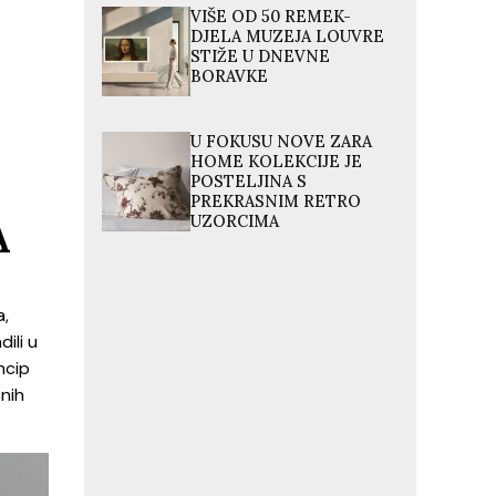
VIŠE OD 50 REMEK-
DJELA MUZEJA LOUVRE
STIŽE U DNEVNE
BORAVKE
U FOKUSU NOVE ZARA
HOME KOLEKCIJE JE
POSTELJINA S
PREKRASNIM RETRO
UZORCIMA
A
a,
ili u
ncip
šnih