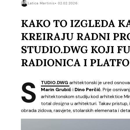
Latica Martinis
02.02.2026.
KAKO TO IZGLEDA KA
KREIRAJU RADNI PR
STUDIO.DWG KOJI F
RADIONICA I PLATF
S
TUDIO.DWG
arhitektonski je ured osnovan 
Marin Grubić
i
Dino Perčić
. Prije osniva
arhitektonskom studiju kod arhitektice Mir
total
designa
u arhitekturi. Takav pristup,
obrada zidova, rasvjete, stolarskih elemenata i detalj