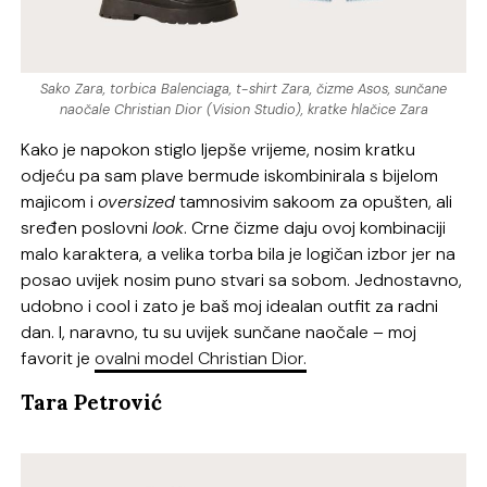
Sako Zara, torbica Balenciaga, t-shirt Zara, čizme Asos, sunčane
naočale Christian Dior (Vision Studio), kratke hlačice Zara
Kako je napokon stiglo ljepše vrijeme, nosim kratku
odjeću pa sam plave bermude iskombinirala s bijelom
majicom i
oversized
tamnosivim sakoom za opušten, ali
sređen poslovni
look
. Crne čizme daju ovoj kombinaciji
malo karaktera, a velika torba bila je logičan izbor jer na
posao uvijek nosim puno stvari sa sobom. Jednostavno,
udobno i cool i zato je baš moj idealan outfit za radni
dan. I, naravno, tu su uvijek sunčane naočale – moj
favorit je
ovalni model Christian Dior.
Tara Petrović