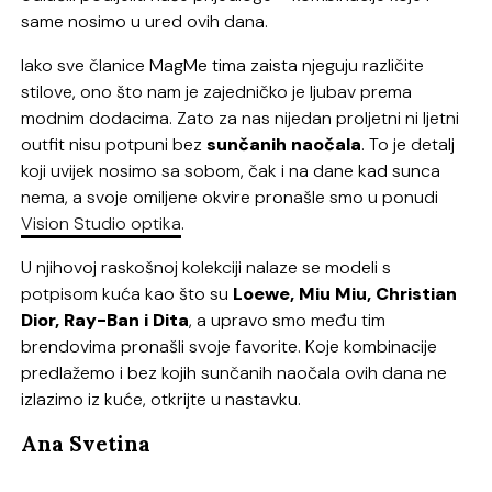
same nosimo u ured ovih dana.
Iako sve članice MagMe tima zaista njeguju različite
stilove, ono što nam je zajedničko je ljubav prema
modnim dodacima. Zato za nas nijedan proljetni ni ljetni
outfit nisu potpuni bez
sunčanih naočala
. To je detalj
koji uvijek nosimo sa sobom, čak i na dane kad sunca
nema, a svoje omiljene okvire pronašle smo u ponudi
Vision Studio optika
.
U njihovoj raskošnoj kolekciji nalaze se modeli s
potpisom kuća kao što su
Loewe, Miu Miu, Christian
Dior, Ray-Ban i Dita
, a upravo smo među tim
brendovima pronašli svoje favorite. Koje kombinacije
predlažemo i bez kojih sunčanih naočala ovih dana ne
izlazimo iz kuće, otkrijte u nastavku.
Ana Svetina