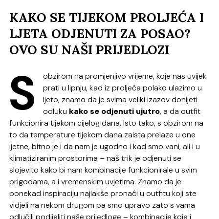
KAKO SE TIJEKOM PROLJEĆA I
LJETA ODJENUTI ZA POSAO?
OVO SU NAŠI PRIJEDLOZI
S
obzirom na promjenjivo vrijeme, koje nas uvijek
prati u lipnju, kad iz proljeća polako ulazimo u
ljeto, znamo da je svima veliki izazov donijeti
odluku
kako se odjenuti ujutro
, a da outfit
funkcionira tijekom cijelog dana. Isto tako, s obzirom na
to da temperature tijekom dana zaista prelaze u one
ljetne, bitno je i da nam je ugodno i kad smo vani, ali i u
klimatiziranim prostorima – naš trik je odjenuti se
slojevito kako bi nam kombinacije funkcionirale u svim
prigodama, a i vremenskim uvjetima. Znamo da je
ponekad inspiraciju najlakše pronaći u outfitu koji ste
vidjeli na nekom drugom pa smo upravo zato s vama
odlučili podijeliti naše prijedloge – kombinacije koje i