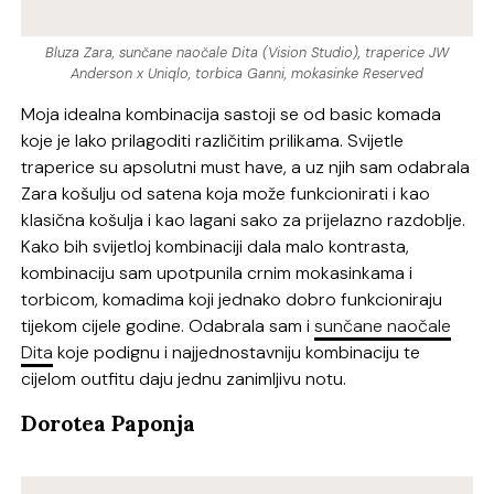
Bluza Zara, sunčane naočale Dita (Vision Studio), traperice JW
Anderson x Uniqlo, torbica Ganni, mokasinke Reserved
Moja idealna kombinacija sastoji se od basic komada
koje je lako prilagoditi različitim prilikama. Svijetle
traperice su apsolutni must have, a uz njih sam odabrala
Zara košulju od satena koja može funkcionirati i kao
klasična košulja i kao lagani sako za prijelazno razdoblje.
Kako bih svijetloj kombinaciji dala malo kontrasta,
kombinaciju sam upotpunila crnim mokasinkama i
torbicom, komadima koji jednako dobro funkcioniraju
tijekom cijele godine. Odabrala sam i
sunčane naočale
Dita
koje podignu i najjednostavniju kombinaciju te
cijelom outfitu daju jednu zanimljivu notu.
Dorotea Paponja