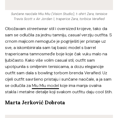
Sunčane naočale Miu Miu (Vision Studio), t-shirt Zara, tenisice
Travis Scott x Air Jordan 1, traperice Zara, torbica Verafied
Obožavam
streetwear
stil i oversized krojeve, tako da
sam se odlučila za jednu tamniju,
casual
verziju outfita. S
crnom majicom nemoguće je pogriješiti jer pristaje uz
sve, a iskombinirala sam taj basic model s barrel
trapericama tamnosmeđe boje koje čak vuku malo na
ljubičasto. Kako više volim casual stil, outfit sam
upotpunila s omiljenim tenisicama, a dozu elegancije
outfit sam dala s bowling torbom brenda Verafied. Uz
cijeli outfit savršeno pristaju i sunčane naočale, a ja sam
se odlučila za
Miu Miu model
koje ima manja ovalna
stakla i metalne detalje koji svakom outfitu daju cool štih.
Marta Jerković Dobrota