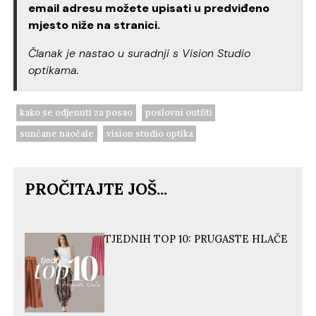
email adresu možete upisati u predviđeno
mjesto niže na stranici.
Članak je nastao u suradnji s Vision Studio
optikama.
kako se odjenuti za posao
poslovni outfiti
sunčane naočale
vision studio optika
PROČITAJTE JOŠ...
TJEDNIH TOP 10: PRUGASTE HLAČE