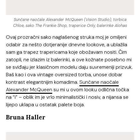
Sunčane naočale Alexander McQueen (Vision Studio), torbica
Chloe, sako The Frankie Shop, traperice Only, balerinke Alohas
Ovaj prozračni sako naglašenog struka moj je omiljeni
odabir za nešto dotjeranije dnevne lookove, a ublažila
sam ga trapez trapericama koje obožavam nositi. Čim
zatopli, ne izlazim iz balerinki, a ove kožnate posebno mi
se sviđaju jer klasičnom modelu daju suvremeniji prizvuk.
Baš kao i ova vintage oversized torba, unose dobar
kontrast elegantnijim komadima.
Sunčane naočale
Alexander McQueen
su mi u ovom looku odlična točka
na “i” – oblik im je vrlo minimalistički i nosiv, a nijansa se
lijepo uklapa u ostatak palete boja.
Bruna Haller