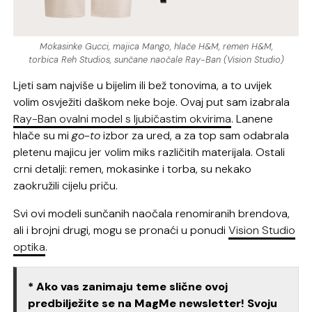
Mokasinke Gucci, majica Mango, hlače H&M, remen H&M,
torbica Reh Studios, sunčane naočale Ray-Ban (Vision Studio)
Ljeti sam najviše u bijelim ili bež tonovima, a to uvijek
volim osvježiti daškom neke boje. Ovaj put sam izabrala
Ray-Ban ovalni model s ljubičastim okvirima
. Lanene
hlače su mi
go-to
izbor za ured, a za top sam odabrala
pletenu majicu jer volim miks različitih materijala. Ostali
crni detalji: remen, mokasinke i torba, su nekako
zaokružili cijelu priču.
Svi ovi modeli sunčanih naočala renomiranih brendova,
ali i brojni drugi, mogu se pronaći u ponudi
Vision Studio
optika
.
* Ako vas zanimaju teme slične ovoj
predbilježite se na MagMe newsletter! Svoju