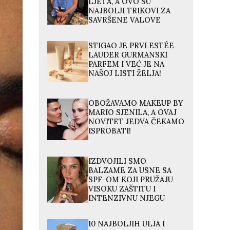
LJETA, A OVO SU
NAJBOLJI TRIKOVI ZA
SAVRŠENE VALOVE
STIGAO JE PRVI ESTÉE
LAUDER GURMANSKI
PARFEM I VEĆ JE NA
NAŠOJ LISTI ŽELJA!
OBOŽAVAMO MAKEUP BY
MARIO SJENILA, A OVAJ
NOVITET JEDVA ČEKAMO
ISPROBATI!
IZDVOJILI SMO
BALZAME ZA USNE SA
SPF-OM KOJI PRUŽAJU
VISOKU ZAŠTITU I
INTENZIVNU NJEGU
10 NAJBOLJIH ULJA I