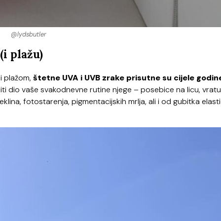
@lydsbutler
(i plažu)
 i plažom,
štetne UVA i UVB zrake
prisutne su cijele godin
biti dio vaše svakodnevne rutine njege – posebice na licu, vratu
peklina, fotostarenja, pigmentacijskih mrlja, ali i od gubitka elast