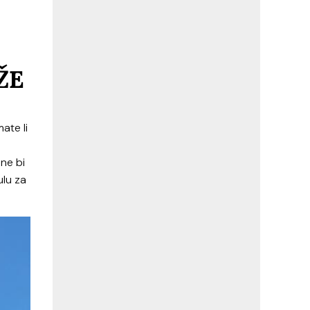
ŽE
mate li
 ne bi
ulu za