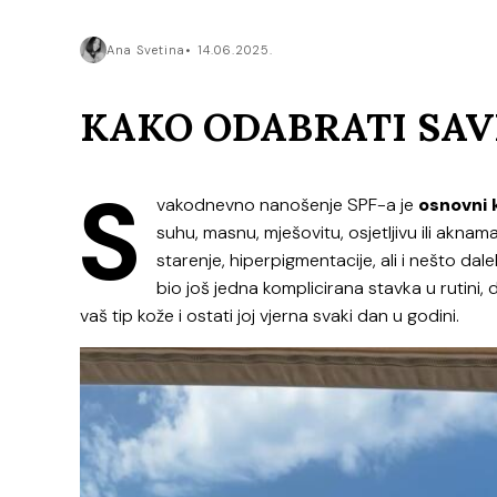
Ana Svetina
14.06.2025.
KAKO ODABRATI SAVR
S
vakodnevno nanošenje SPF-a je
osnovni 
suhu, masnu, mješovitu, osjetljivu ili akna
starenje, hiperpigmentacije, ali i nešto da
bio još jedna komplicirana stavka u rutini
vaš tip kože i ostati joj vjerna svaki dan u godini.