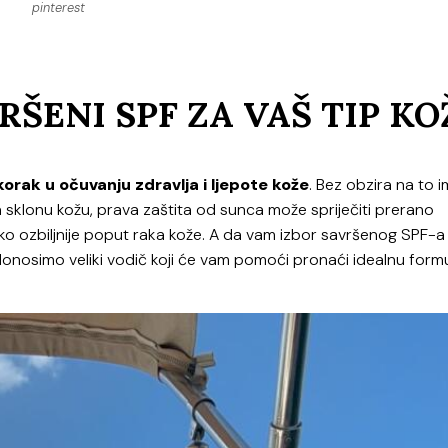
pinterest
ŠENI SPF ZA VAŠ TIP KO
korak u očuvanju zdravlja i ljepote kože
. Bez obzira na to i
ma sklonu kožu, prava zaštita od sunca može spriječiti prerano
leko ozbiljnije poput raka kože. A da vam izbor savršenog SPF-a
, donosimo veliki vodič koji će vam pomoći pronaći idealnu form