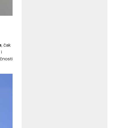
e
, čak
 i
ičnosti