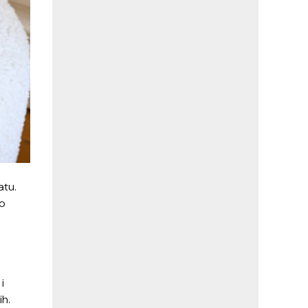
atu.
mo
i
ih.