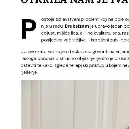
P
ostoje zdravstveni problemi koji ne bole 
nije u redu.
Bruksizam
je upravo jedan od
čeljust, mišiće lica, ali i na kvalitetu sna
posljedice već vidljive – istrošeni zubi, bolo
Upravo zato važno je o bruksizmu govoriti na vrijeme
razloga donosimo stručno objašnjenje što je bruks
ostaviti te kako izgleda terapijski pristup u kojem nev
rješenje.