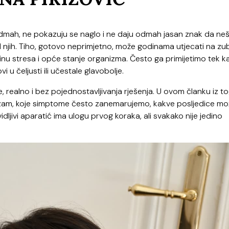
odmah, ne pokazuju se naglo i ne daju odmah jasan znak da ne
 njih. Tiho, gotovo neprimjetno, može godinama utjecati na zu
, razinu stresa i opće stanje organizma. Često ga primijetimo tek 
vi u čeljusti ili učestale glavobolje.
, realno i bez pojednostavljivanja rješenja. U ovom članku iz t
izam, koje simptome često zanemarujemo, kakve posljedice mo
idljivi aparatić ima ulogu prvog koraka, ali svakako nije jedino