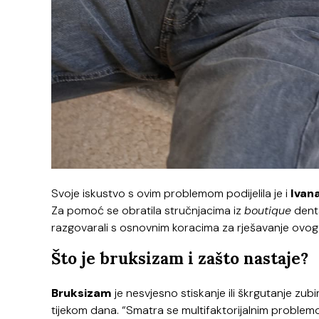
Svoje iskustvo s ovim problemom podijelila je i
Ivana
Za pomoć se obratila stručnjacima iz
boutique
denta
razgovarali s osnovnim koracima za rješavanje ovo
Što je bruksizam i zašto nastaje?
Bruksizam
je nesvjesno stiskanje ili škrgutanje zub
tijekom dana. “Smatra se multifaktorijalnim problemo