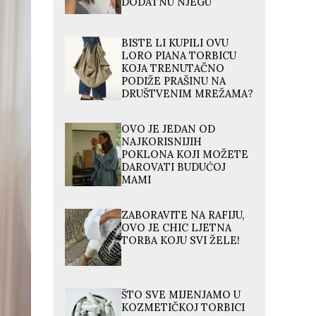
DODATNU NJEGU
BISTE LI KUPILI OVU
LORO PIANA TORBICU
KOJA TRENUTAČNO
PODIŽE PRAŠINU NA
DRUŠTVENIM MREŽAMA?
OVO JE JEDAN OD
NAJKORISNIJIH
POKLONA KOJI MOŽETE
DAROVATI BUDUĆOJ
MAMI
ZABORAVITE NA RAFIJU,
OVO JE CHIC LJETNA
TORBA KOJU SVI ŽELE!
ŠTO SVE MIJENJAMO U
KOZMETIČKOJ TORBICI