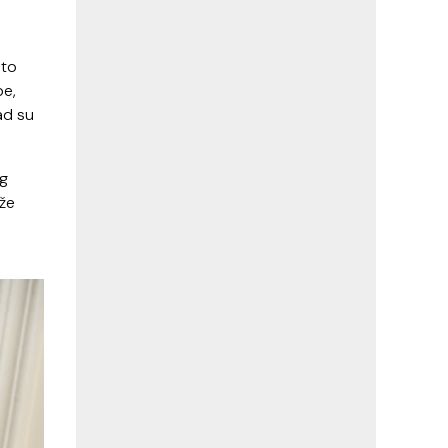
što
be,
kad su
og
že