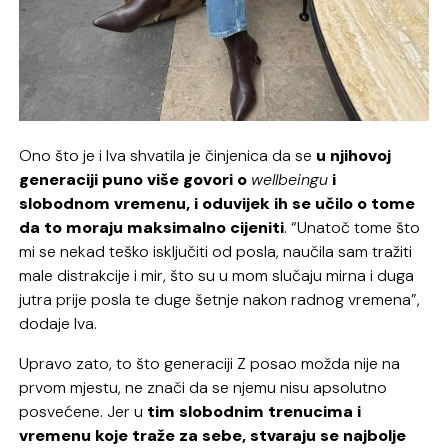
Ono što je i Iva shvatila je činjenica da se
u njihovoj
generaciji puno više govori o
wellbeingu
i
slobodnom vremenu, i oduvijek ih se učilo o tome
da to moraju maksimalno cijeniti
. “Unatoč tome što
mi se nekad teško isključiti od posla, naučila sam tražiti
male distrakcije i mir, što su u mom slučaju mirna i duga
jutra prije posla te duge šetnje nakon radnog vremena”,
dodaje Iva.
Upravo zato, to što generaciji Z posao možda nije na
prvom mjestu, ne znači da se njemu nisu apsolutno
posvećene. Jer u
tim slobodnim trenucima i
vremenu koje traže za sebe, stvaraju se najbolje