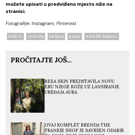
možete upisati u predviđeno mjesto niže na
stranici.
Fotografije: Instagram, Pinterest
budi ce
cedevita
karijera
posao
work life balance
PROČITAJTE JOŠ...
BEEA SKIN PREDSTAVILA NOVU
ERU NJEGE KOŽE UZ LANSIRANJE
UREĐAJA AURA
OVAJ KOMPLET BRENDA THE
FRANKIE SHOP JE SAVRŠEN ODABIR