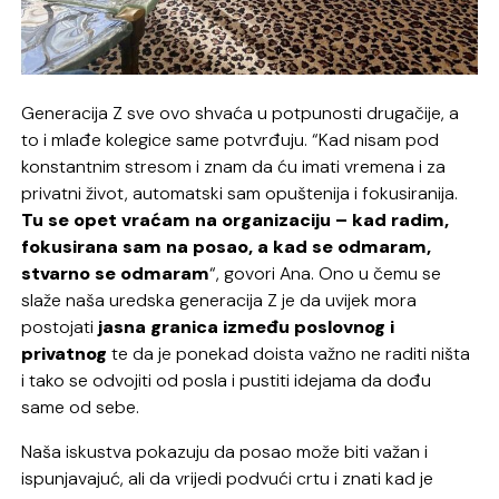
Generacija Z sve ovo shvaća u potpunosti drugačije, a
to i mlađe kolegice same potvrđuju. “Kad nisam pod
konstantnim stresom i znam da ću imati vremena i za
privatni život, automatski sam opuštenija i fokusiranija.
Tu se opet vraćam na organizaciju – kad radim,
fokusirana sam na posao, a kad se odmaram,
stvarno se odmaram
“, govori Ana. Ono u čemu se
slaže naša uredska generacija Z je da uvijek mora
postojati
jasna granica između poslovnog i
privatnog
te da je ponekad doista važno ne raditi ništa
i tako se odvojiti od posla i pustiti idejama da dođu
same od sebe.
Naša iskustva pokazuju da posao može biti važan i
ispunjavajuć, ali da vrijedi podvući crtu i znati kad je