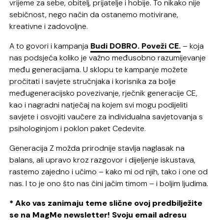
vrijeme za sebe, obitelj, prijatelje i hobije. To nikako nije
sebičnost, nego način da ostanemo motivirane,
kreativne i zadovoljne.
A to govori i kampanja
Budi DOBRO. Poveži CE.
– koja
nas podsjeća koliko je važno međusobno razumijevanje
među generacijama. U sklopu te kampanje možete
pročitati i s
avjete stručnjaka i korisnika za bolje
međugeneracijsko povezivanje, rječnik generacije CE,
kao i n
agradni natječaj na kojem svi mogu podijeliti
savjete i osvojiti vaučere za individualna savjetovanja s
psihologinjom i poklon paket Cedevite.
Generacija Z možda prirodnije stavlja naglasak na
balans, ali upravo kroz razgovor i dijeljenje iskustava,
rastemo zajedno i učimo – kako mi od njih, tako i one od
nas. I to je ono što nas čini jačim timom – i boljim ljudima.
* Ako vas zanimaju teme slične ovoj predbilježite
se na MagMe newsletter! Svoju email adresu