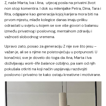
Z, naše Marta, Iva i Ana, utjecaj posla na privatni život
non stop komentira. I dok su milenijalke Petra, Dina, Tara i
Rita, odgajane kao generacija kojoj karijera mora biti na
prvom mjestu, mlađe kolegice danas imaju priliku
odrastati u svijetu u kojem se sve više govori o balansu
između privatnog i poslovnog, mentalnom zdravlju i
važnosti slobodnog vremena.
Upravo zato, posao za generaciju Z nije sve što jesu –
važan je, ali se s njime ne poistovjećuju u potpunosti. U
konačnici, sve je dovelo do toga da Ana, Marta i Iva
doživljavaju
work-life
balance
ozbiljno, pa sam od njih
pokušala otkriti na koji način uspijevaju razdvojiti
poslovno i privatno te kako ostaju kreativne i motivirane.