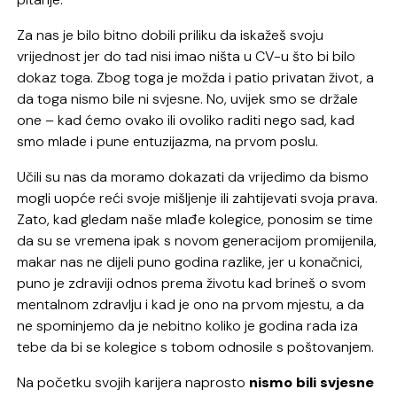
Za nas je bilo bitno dobili priliku da iskažeš svoju
vrijednost jer do tad nisi imao ništa u CV-u što bi bilo
dokaz toga. Zbog toga je možda i patio privatan život, a
da toga nismo bile ni svjesne. No, uvijek smo se držale
one – kad ćemo ovako ili ovoliko raditi nego sad, kad
smo mlade i pune entuzijazma, na prvom poslu.
Učili su nas da moramo dokazati da vrijedimo da bismo
mogli uopće reći svoje mišljenje ili zahtijevati svoja prava.
Zato, kad gledam naše mlađe kolegice, ponosim se time
da su se vremena ipak s novom generacijom promijenila,
makar nas ne dijeli puno godina razlike, jer u konačnici,
puno je zdraviji odnos prema životu kad brineš o svom
mentalnom zdravlju i kad je ono na prvom mjestu, a da
ne spominjemo da je nebitno koliko je godina rada iza
tebe da bi se kolegice s tobom odnosile s poštovanjem.
Na početku svojih karijera naprosto
nismo bili svjesne