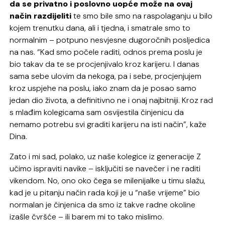
da se privatno i poslovno uopće može na ovaj
način razdijeliti
te smo bile smo na raspolaganju u bilo
kojem trenutku dana, ali i tjedna, i smatrale smo to
normalnim – potpuno nesvjesne dugoročnih posljedica
na nas. “Kad smo počele raditi, odnos prema poslu je
bio takav da te se procjenjivalo kroz karijeru. I danas
sama sebe ulovim da nekoga, pa i sebe, procjenjujem
kroz uspjehe na poslu, iako znam da je posao samo
jedan dio života, a definitivno ne i onaj najbitniji. Kroz rad
s mlađim kolegicama sam osvijestila činjenicu da
nemamo potrebu svi graditi karijeru na isti način”, kaže
Dina.
Zato i mi sad, polako, uz naše kolegice iz generacije Z
učimo ispraviti navike – isključiti se navečer i ne raditi
vikendom. No, ono oko čega se milenijalke u timu slažu,
kad je u pitanju način rada koji je u “naše vrijeme” bio
normalan je činjenica da smo iz takve radne okoline
izašle čvršće – ili barem mi to tako mislimo.