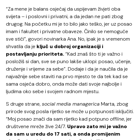
“Za mene je balans osjećaj da uspijevam živjeti oba
svijeta – i poslovni i privatni, a da jedan ne pati zbog
drugog. Na početku mi je to bilo jako teško, jer uz posao
imam i fakultet i privatne obaveze. Činilo se nemoguće
sve stići”, govori novinarka Ana. No, ipak je s vremenom
shvatila da je
ključ u dobroj organizaciji
i
postavljanju prioriteta.
“Kad znaš što ti je važno i
posložiš si dan, sve se puno lakše uklopi: posao, učenje,
druženje i vrijeme za sebe”. Dodaje i da je naučila da je
najvažnije sebe staviti na prvo mjesto te da tek kad se
sama osjeća dobro, onda može dati svoje najbolje i
ljudima oko sebe i svojem radnom mjestu.
S druge strane,
social media managerica
Marta, zbog
prirode svog posla rijetko se može u potpunosti isključiti.
“Moj posao znači da sam rijetko kad potpuno
offline
, jer
društvene mreže žive 24/7.
Upravo zato mi je važno
da sam u uredu do 17 sati, a onda promijenim