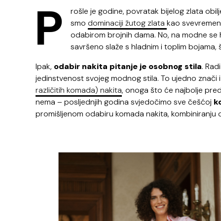
P
rošle je godine, povratak bijelog zlata obil
smo
dominaciji žutog zlata
kao svevremensk
odabirom brojnih dama. No, na modne se hit l
savršeno slaže s hladnim i toplim bojama, 
Ipak,
odabir nakita pitanje je osobnog stila
. Rad
jedinstvenost svojeg modnog stila. To ujedno znači i
različitih komada) nakita
, onoga što će najbolje pred
nema – posljednjih godina svjedočimo sve češćoj
k
promišljenom odabiru komada nakita, kombiniranju 