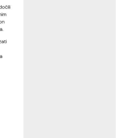
dočili
nim
ton
a.
zati
la