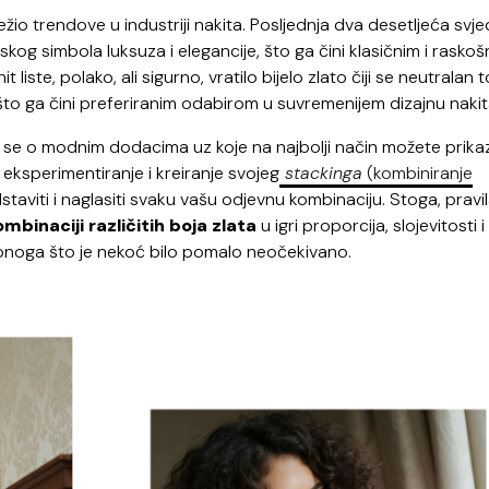
ježio trendove u industriji nakita. Posljednja dva desetljeća svje
og simbola luksuza i elegancije, što ga čini klasičnim i raskoš
iste, polako, ali sigurno, vratilo bijelo zlato čiji se neutralan 
što ga čini preferiranim odabirom u suvremenijem dizajnu nakit
i se o modnim dodacima uz koje na najbolji način možete prika
 eksperimentiranje i kreiranje svojeg
stackinga
(kombiniranje
staviti i naglasiti svaku vašu odjevnu kombinaciju. Stoga, pravi
ombinaciji različitih boja zlata
u igri proporcija, slojevitosti i
onoga što je nekoć bilo pomalo neočekivano.