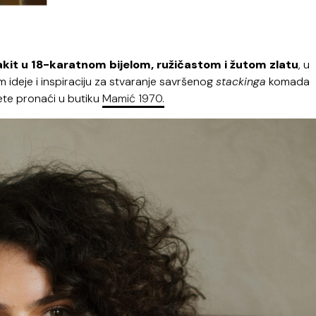
akit u 18-karatnom bijelom, ružičastom i žutom zlatu
, u
ideje i inspiraciju za stvaranje savršenog
stackinga
komada
ete pronaći u butiku
Mamić 1970.