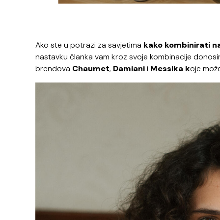
Ako ste u potrazi za savjetima
kako kombinirati n
nastavku članka vam kroz svoje kombinacije donosim 
brendova
Chaumet
,
Damiani
i
Messika k
oje mož