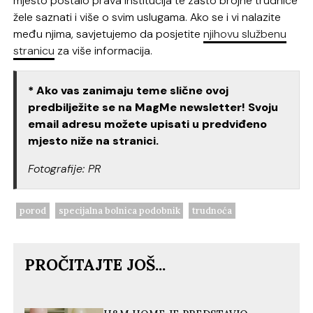
mjesto postalo prava institucija te zašto brojne trudnice
žele saznati i više o svim uslugama. Ako se i vi nalazite
među njima, savjetujemo da posjetite
njihovu službenu
stranicu
za više informacija.
* Ako vas zanimaju teme slične ovoj
predbilježite se na MagMe newsletter! Svoju
email adresu možete upisati u predviđeno
mjesto niže na stranici.
Fotografije: PR
porod
specijalna bolnica podobnik
trudnoća
PROČITAJTE JOŠ...