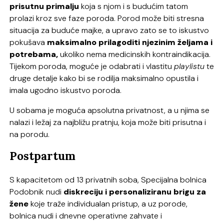
prisutnu primalju
koja s njom i s budućim tatom
prolazi kroz sve faze poroda. Porod može biti stresna
situacija za buduće majke, a upravo zato se to iskustvo
pokušava
maksimalno prilagoditi njezinim željama i
potrebama,
ukoliko nema medicinskih kontraindikacija.
Tijekom poroda, moguće je odabrati i vlastitu
playlistu
te
druge detalje kako bi se rodilja maksimalno opustila i
imala ugodno iskustvo poroda.
U sobama je moguća apsolutna privatnost, a u njima se
nalazi i ležaj za najbližu pratnju, koja može biti prisutna i
na porodu.
Postpartum
S kapacitetom od 13 privatnih soba, Specijalna bolnica
Podobnik nudi
diskreciju i personaliziranu brigu za
žene
koje traže individualan pristup, a uz porode,
bolnica nudi i dnevne operativne zahvate i