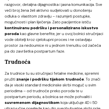
razgovor, detaljna dijagnostika i jasna komunikacija. Sve
veći broj žena želi aktivno sudjelovati u donošenju
odluka o vlastitom zdravlju – razumjeti postupke,
mogućnosti i plan liječenja. Zato pacijentice ističu
kontinuiranu podršku i personalizirano iskustvo
poroda
kao glavne benefite, jer u ovoj bolnici stručnjaci
vode obitelji kroz cjelokupni proces i ne ostavljaju
prostor za nedoumice ni u jednom trenutku od začeća
pa do završetka postpartum faze.
Trudnoća
Za trudnice tu su stručnjaci fetalne medicine, spremni
pružiti
znanje i podršku tijekom trudnoće
. To znači
da je visoki standard medicinske skrbi moguć u svim
periodima – od trudnoće preko poroda te u
postpartum periodu, a bolnica se može pohvaliti i
suvremenom dijagnostikom
koja uključuje 4D i 5D
ultrazvučne preglede kao dio sveobuhvatne skrbi prije