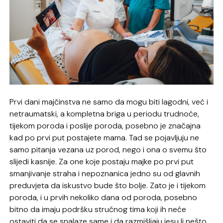
Prvi dani majčinstva ne samo da mogu biti lagodni, već i
netraumatski, a kompletna
briga u periodu trudnoće,
tijekom poroda i poslije poroda, posebno je značajna
kad po prvi put postajete mama. Tad se pojavljuju ne
samo pitanja vezana uz porod, nego i ona o svemu što
slijedi kasnije. Za one koje postaju majke po prvi put
smanjivanje straha i nepoznanica jedno su od glavnih
preduvjeta da iskustvo bude što bolje. Zato je i tijekom
poroda, i u prvih nekoliko dana od poroda, posebno
bitno da imaju podršku stručnog tima koji ih neće
ostaviti da se snalaze same i da razmišljaju jesu li nešto