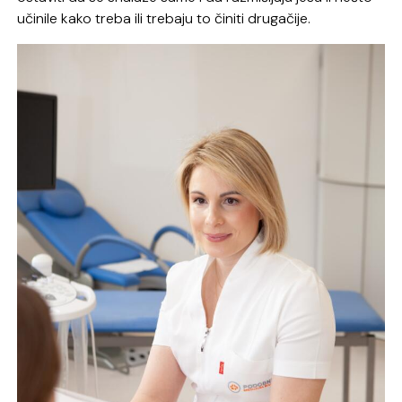
učinile kako treba ili trebaju to činiti drugačije.