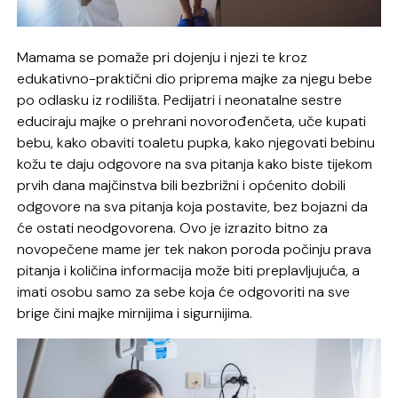
Mamama se pomaže pri dojenju i njezi te kroz
edukativno-praktični dio priprema majke za njegu bebe
po odlasku iz rodilišta. Pedijatri i neonatalne sestre
educiraju majke o prehrani novorođenčeta, uče kupati
bebu, kako obaviti toaletu pupka, kako njegovati bebinu
kožu te daju odgovore na sva pitanja kako biste tijekom
prvih dana majčinstva bili bezbrižni i općenito dobili
odgovore na sva pitanja koja postavite, bez bojazni da
će ostati neodgovorena. Ovo je izrazito bitno za
novopečene mame jer tek nakon poroda počinju prava
pitanja i količina informacija može biti preplavljujuća, a
imati osobu samo za sebe koja će odgovoriti na sve
brige čini majke mirnijima i sigurnijima.