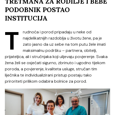
TRETMANA ZA RODILJE I BEBE
PODOBNIK POSTAO
INSTITUCIJA
T
rudnoća i porod pripadaju u neke od
najdelikatnijih razdoblja u životu žene, pa je
zato jasno da uz sebe na tom putu žele imati
maksimalnu podršku – partnera, obitelji,
prijateljica, ali i stručnjaka koji ulijevaju povjerenje. Svaka
žena želi se osjećati sigurno, zbrinuto i ugodno tijekom
poroda, a povjerenje, kvaliteta usluge, stručan tim
liječnika te individualizirani pristup postaju tako
priroriteti prilikom odabira bolnice za porod.