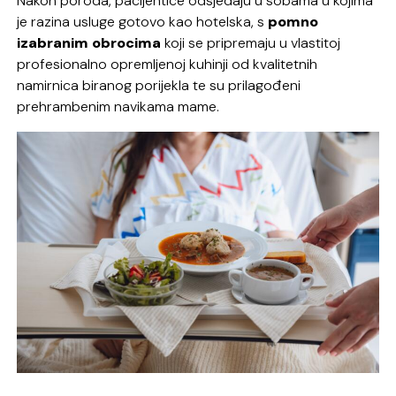
Nakon poroda, pacijentice odsjedaju u sobama u kojima
je razina usluge gotovo kao hotelska, s
pomno
izabranim obrocima
koji se pripremaju u vlastitoj
profesionalno opremljenoj kuhinji od kvalitetnih
namirnica biranog porijekla te su prilagođeni
prehrambenim navikama mame.