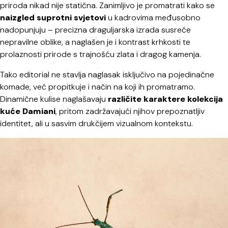
priroda nikad nije statična. Zanimljivo je promatrati kako se
naizgled suprotni svjetovi
u kadrovima međusobno
nadopunjuju – precizna draguljarska izrada susreće
nepravilne oblike, a naglašen je i kontrast krhkosti te
prolaznosti prirode s trajnošću zlata i dragog kamenja.
Tako editorial ne stavlja naglasak isključivo na pojedinačne
komade, već propitkuje i način na koji ih promatramo.
Dinamične kulise naglašavaju
različite karaktere kolekcija
kuće Damiani
, pritom zadržavajući njihov prepoznatljiv
identitet, ali u sasvim drukčijem vizualnom kontekstu.