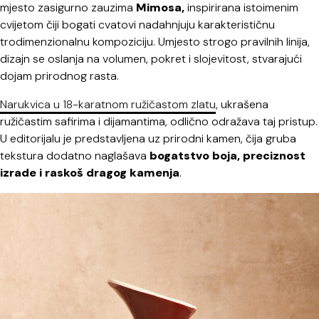
mjesto zasigurno zauzima
Mimosa,
inspirirana istoimenim
cvijetom čiji bogati cvatovi nadahnjuju karakterističnu
trodimenzionalnu kompoziciju. Umjesto strogo pravilnih linija,
dizajn se oslanja na volumen, pokret i slojevitost, stvarajući
dojam prirodnog rasta.
Narukvica u 18-karatnom ružičastom zlatu
, ukrašena
ružičastim safirima i dijamantima, odlično odražava taj pristup.
U editorijalu je predstavljena uz prirodni kamen, čija gruba
tekstura dodatno naglašava
bogatstvo boja, preciznost
izrade i raskoš dragog kamenja
.