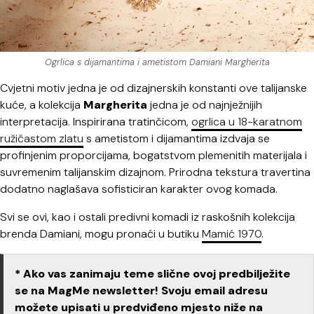
Ogrlica s dijamantima i ametistom Damiani Margherita
Cvjetni motiv jedna je od dizajnerskih konstanti ove talijanske
kuće, a kolekcija
Margherita
jedna je od najnježnijih
interpretacija. Inspirirana tratinčicom,
ogrlica u 18-karatnom
ružičastom zlatu
s ametistom i dijamantima izdvaja se
profinjenim proporcijama, bogatstvom plemenitih materijala i
suvremenim talijanskim dizajnom. Prirodna tekstura travertina
dodatno naglašava sofisticiran karakter ovog komada.
Svi se ovi, kao i ostali predivni komadi iz raskošnih kolekcija
brenda Damiani, mogu pronaći u butiku
Mamić 1970
.
* Ako vas zanimaju teme slične ovoj predbilježite
se na MagMe newsletter! Svoju email adresu
možete upisati u predviđeno mjesto niže na