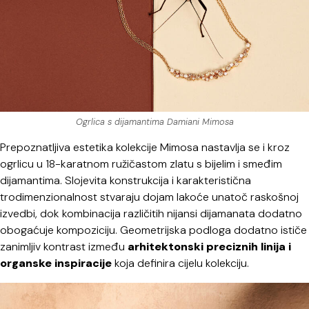
Ogrlica s dijamantima Damiani Mimosa
Prepoznatljiva estetika kolekcije Mimosa nastavlja se i kroz
ogrlicu u 18-karatnom ružičastom zlatu s bijelim i smeđim
dijamantima. Slojevita konstrukcija i karakteristična
trodimenzionalnost stvaraju dojam lakoće unatoč raskošnoj
izvedbi, dok kombinacija različitih nijansi dijamanata dodatno
obogaćuje kompoziciju. Geometrijska podloga dodatno ističe
zanimljiv kontrast između
arhitektonski preciznih linija i
organske inspiracije
koja definira cijelu kolekciju.