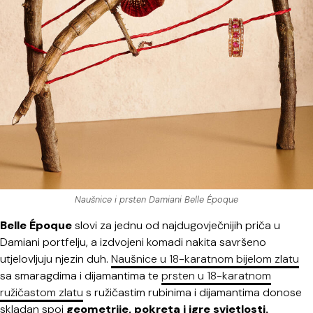
Naušnice i prsten Damiani Belle Époque
Belle Époque
slovi za jednu od najdugovječnijih priča u
Damiani portfelju, a izdvojeni komadi nakita savršeno
utjelovljuju njezin duh.
Naušnice u 18-karatnom bijelom zlatu
sa smaragdima i dijamantima te
prsten u 18-karatnom
ružičastom zlatu
s ružičastim rubinima i dijamantima donose
skladan spoj
geometrije, pokreta i igre svjetlosti.