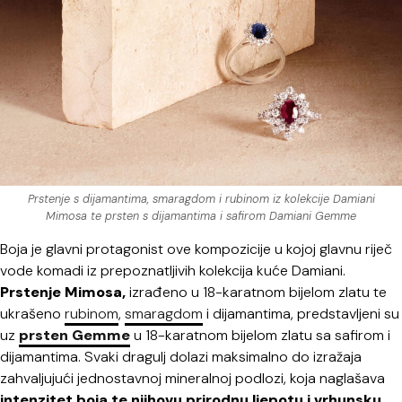
Prstenje s dijamantima, smaragdom i rubinom iz kolekcije Damiani
Mimosa te prsten s dijamantima i safirom Damiani Gemme
Boja je glavni protagonist ove kompozicije u kojoj glavnu riječ
vode komadi iz prepoznatljivih kolekcija kuće Damiani.
Prstenje Mimosa,
izrađeno u 18-karatnom bijelom zlatu te
ukrašeno
rubinom
,
smaragdom
i dijamantima, predstavljeni su
uz
prsten Gemme
u 18-karatnom bijelom zlatu sa safirom i
dijamantima. Svaki dragulj dolazi maksimalno do izražaja
zahvaljujući jednostavnoj mineralnoj podlozi, koja naglašava
intenzitet boja te njihovu prirodnu ljepotu i vrhunsku