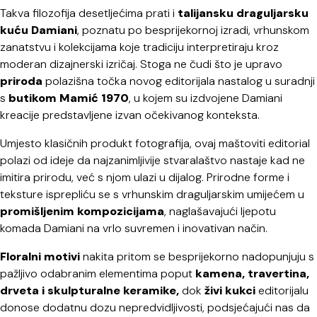
Takva filozofija desetljećima prati i
talijansku draguljarsku
kuću Damiani
, poznatu po besprijekornoj izradi, vrhunskom
zanatstvu i kolekcijama koje tradiciju interpretiraju kroz
moderan dizajnerski izričaj. Stoga ne čudi što je upravo
priroda
polazišna točka novog editorijala nastalog u suradnji
s
butikom Mamić 1970
, u kojem su izdvojene Damiani
kreacije predstavljene izvan očekivanog konteksta.
Umjesto klasičnih produkt fotografija, ovaj maštoviti editorial
polazi od ideje da najzanimljivije stvaralaštvo nastaje kad ne
imitira prirodu, već s njom ulazi u dijalog. Prirodne forme i
teksture isprepliću se s vrhunskim draguljarskim umijećem u
promišljenim kompozicijama
, naglašavajući ljepotu
komada Damiani na vrlo suvremen i inovativan način.
Floralni motivi
nakita pritom se besprijekorno nadopunjuju s
pažljivo odabranim elementima poput
kamena, travertina,
drveta i skulpturalne keramike,
dok
živi kukci
editorijalu
donose dodatnu dozu nepredvidljivosti, podsjećajući nas da