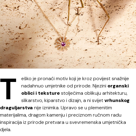
T
eško je pronaći motiv koji je kroz povijest snažnije
nadahnuo umjetnike od prirode. Njezini
organski
oblici i teksture
stoljećima oblikuju arhitekturu,
slikarstvo, kiparstvo i dizajn, a ni svijet
vrhunskog
draguljarstva
nije iznimka. Upravo se u plemenitim
materijalima, dragom kamenju i preciznom ručnom radu
inspiracija iz prirode pretvara u svevremenska umjetnička
djela.