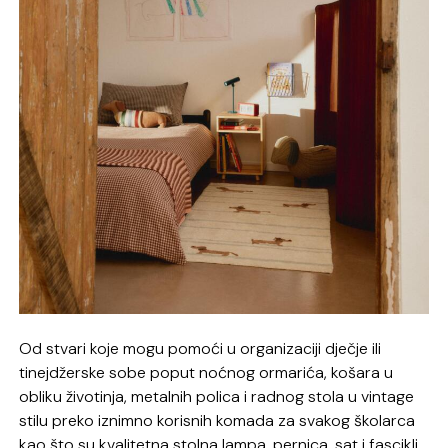
Od stvari koje mogu pomoći u organizaciji dječje ili
tinejdžerske sobe poput noćnog ormarića, košara u
obliku životinja, metalnih polica i radnog stola u vintage
stilu preko iznimno korisnih komada za svakog školarca
kao što su kvalitetna stolna lampa, pernica, sat i fascikli,