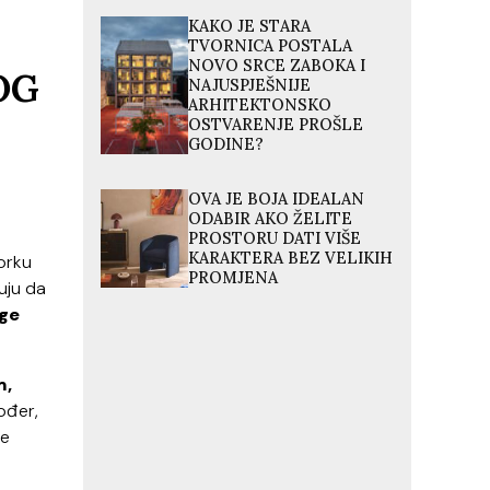
KAKO JE STARA
TVORNICA POSTALA
NOVO SRCE ZABOKA I
OG
NAJUSPJEŠNIJE
ARHITEKTONSKO
OSTVARENJE PROŠLE
GODINE?
OVA JE BOJA IDEALAN
ODABIR AKO ŽELITE
PROSTORU DATI VIŠE
KARAKTERA BEZ VELIKIH
orku
PROMJENA
uju da
ge
m,
ođer,
te