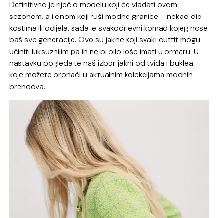
Definitivno je riječ o modelu koji će vladati ovom
sezonom, a i onom koji ruši modne granice – nekad dio
kostima ili odijela, sada je svakodnevni komad kojeg nose
baš sve generacije. Ovo su jakne koji svaki outfit mogu
učiniti luksuznijim pa ih ne bi bilo loše imati u ormaru. U
nastavku pogledajte naš izbor jakni od tvida i buklea
koje možete pronaći u aktualnim kolekcijama modnih
brendova.