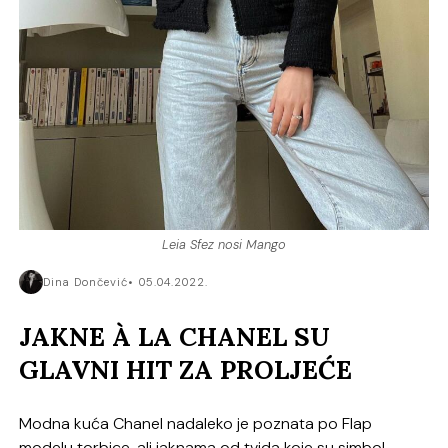
Leia Sfez nosi Mango
Dina Dončević
05.04.2022.
JAKNE À LA CHANEL SU
GLAVNI HIT ZA PROLJEĆE
Modna kuća Chanel nadaleko je poznata po Flap
modelu torbice, ali jaknama od tvida koje su simbol