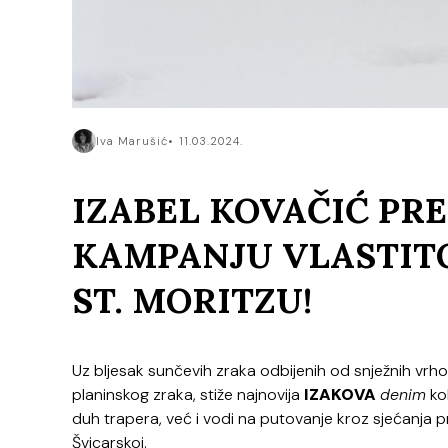
Iva Marušić
11.03.2024.
IZABEL KOVAČIĆ PR
KAMPANJU VLASTIT
ST. MORITZU!
Uz bljesak sunčevih zraka odbijenih od snježnih vrhova
planinskog zraka, stiže najnovija
IZAKOVA
denim
ko
duh trapera, već i vodi na putovanje kroz sjećanja p
Švicarskoj.