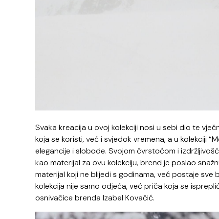
Svaka kreacija u ovoj kolekciji nosi u sebi dio te vje
koja se koristi, već i svjedok vremena, a u kolekciji 
elegancije i slobode. Svojom čvrstoćom i izdržljivošć
kao materijal za ovu kolekciju, brend je poslao snažnu
materijal koji ne blijedi s godinama, već postaje sve 
kolekcija nije samo odjeća, već priča koja se isprepliće
osnivačice brenda Izabel Kovačić.