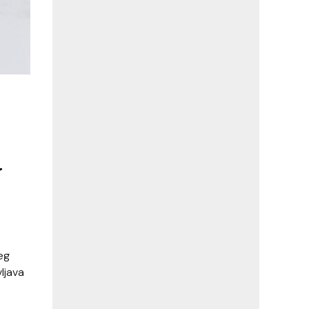
U
žeg
ljava