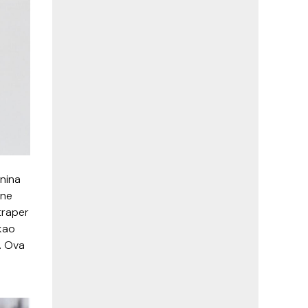
anina
čne
 traper
 kao
u. Ova