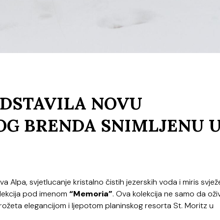
EDSTAVILA NOVU
OG BRENDA SNIMLJENU 
 Alpa, svjetlucanje kristalno čistih jezerskih voda i miris svje
lekcija pod imenom
“Memoria”
. Ova kolekcija ne samo da oživ
rožeta elegancijom i ljepotom planinskog resorta St. Moritz u