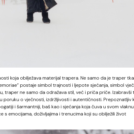
čnosti koja obilježava materijal trapera. Ne samo da je traper tk
“Memoriae” postaje simbol trajnosti i ljepote sjećanja, simbol vje
u, traper ne samo da odražava stil, već i priča priče. Izabravši
 poruku o vječnosti, izdržljivosti i autentičnosti. Prepoznatljiv
bogatiji i šarmantniji, baš kao i sjećanja koja čuva u svom vlakn
 s emocijama, doživljajima i trenucima koji su obilježili život