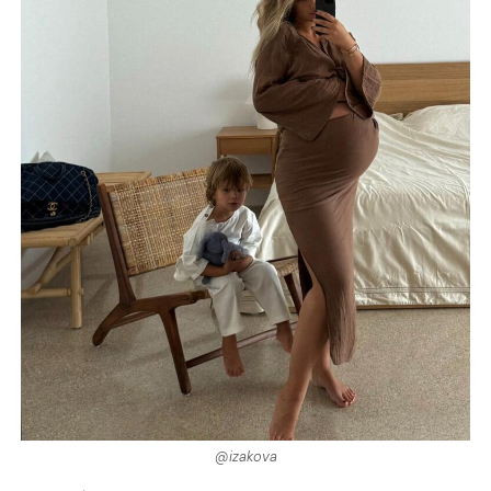
@izakova