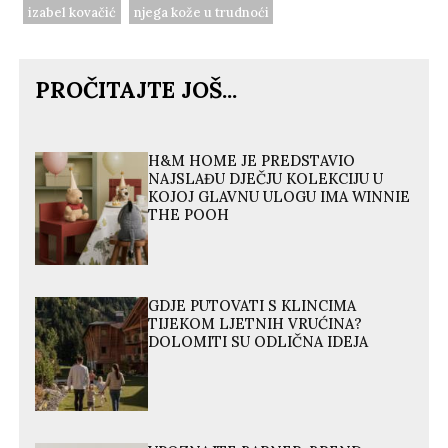
izabel kovačić
njega kože u trudnoći
PROČITAJTE JOŠ...
H&M HOME JE PREDSTAVIO
NAJSLAĐU DJEČJU KOLEKCIJU U
KOJOJ GLAVNU ULOGU IMA WINNIE
THE POOH
GDJE PUTOVATI S KLINCIMA
TIJEKOM LJETNIH VRUĆINA?
DOLOMITI SU ODLIČNA IDEJA