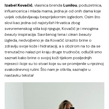
Izabel Kovačić
, vlasnica brenda
Lunilou
, poduzetnica,
influencerica i mlada mama, jedna je od onih dama koje
uvijek oduševljavaju besprijekornim izgledom. Osim što
slovi kao jedna od
najstylish
Hrvatica zbog
svevremenskog stila koji njeguje, Kovačić je i mnogima
beauty
inspiracija. Savršenog tena i
clean beauty
izgleda, nedvojbeno je da Kovačić izrazito brine o
zdravlju svoje kože i hidrataciji, a s obzirom na to da se
trenutačno nalazi pri kraju druge trudnoće, odlučili smo
saznati kako brine o svojoj koži tijekom posljednjih
mjeseci i koje su to stvari koje su se promijenile u njezinoj
svakodnevnoj rutini. Što nam je otkrila, saznajte u
nastavku teksta!