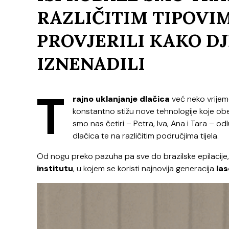
RAZLIČITIM TIPOVI
PROVJERILI KAKO DJ
IZNENADILI
T
rajno uklanjanje dlačica
već neko vrijeme
konstantno stižu nove tehnologije koje o
smo nas četiri – Petra, Iva, Ana i Tara – odlu
dlačica te na različitim područjima tijela.
Od nogu preko pazuha pa sve do brazilske epilacije
institutu
, u kojem se koristi najnovija generacija
las