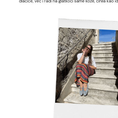
dlačice, već i radi na glatkoći same kože, činila kao i