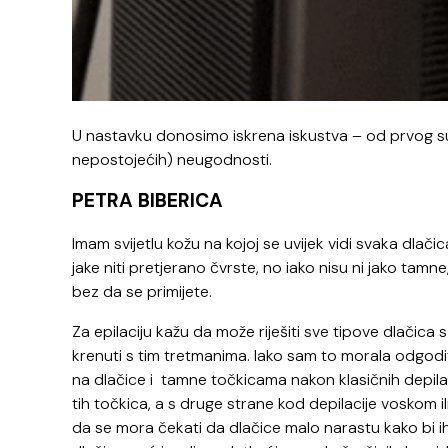
U nastavku donosimo iskrena iskustva – od prvog sus
nepostojećih) neugodnosti.
PETRA BIBERICA
Imam svijetlu kožu na kojoj se uvijek vidi svaka dlači
jake niti pretjerano čvrste, no iako nisu ni jako tam
bez da se primijete.
Za epilaciju kažu da može riješiti sve tipove dlačic
krenuti s tim tretmanima. Iako sam to morala odgodi
na dlačice i tamne točkicama nakon klasičnih depilacij
tih točkica, a s druge strane kod depilacije voskom 
da se mora čekati da dlačice malo narastu kako bi ih