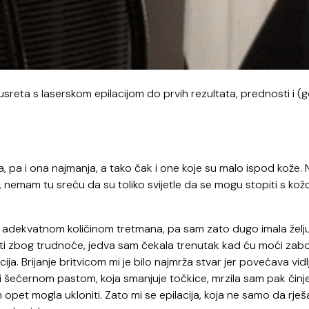
reta s laserskom epilacijom do prvih rezultata, prednosti i (
ca, pa i ona najmanja, a tako čak i one koje su malo ispod kože. 
ne, nemam tu sreću da su toliko svijetle da se mogu stopiti s kož
a s adekvatnom količinom tretmana, pa sam zato dugo imala želj
ti zbog trudnoće, jedva sam čekala trenutak kad ću moći zabo
a. Brijanje britvicom mi je bilo najmrža stvar jer povećava vidl
ili šećernom pastom, koja smanjuje točkice, mrzila sam pak činj
 opet mogla ukloniti. Zato mi se epilacija, koja ne samo da rje