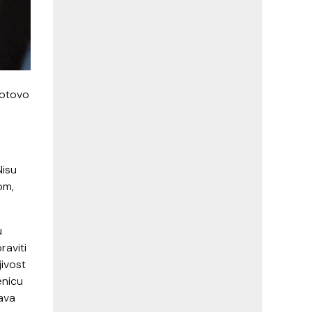
gotovo
Nisu
om,
u
raviti
jivost
enicu
šava