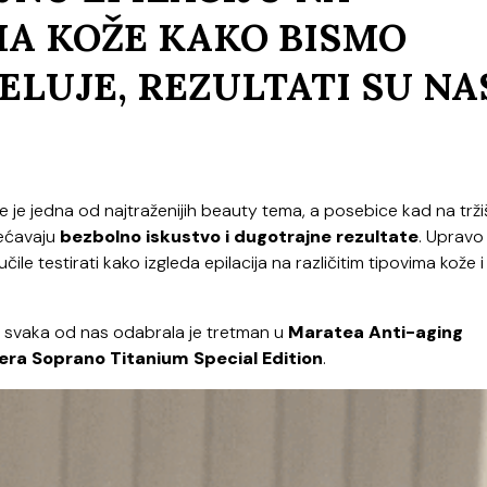
MA KOŽE KAKO BISMO
ELUJE, REZULTATI SU NA
 je jedna od najtraženijih beauty tema, a posebice kad na trži
bećavaju
bezbolno iskustvo i dugotrajne rezultate
. Upravo
čile testirati kako izgleda epilacija na različitim tipovima kože i
, svaka od nas odabrala je tretman u
Maratea Anti-aging
era
Soprano Titanium Special Edition
.