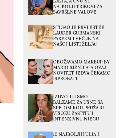
LJETA, A OVO SU
NAJBOLJI TRIKOVI ZA
SAVRŠENE VALOVE
STIGAO JE PRVI ESTÉE
LAUDER GURMANSKI
PARFEM I VEĆ JE NA
NAŠOJ LISTI ŽELJA!
OBOŽAVAMO MAKEUP BY
MARIO SJENILA, A OVAJ
NOVITET JEDVA ČEKAMO
ISPROBATI!
IZDVOJILI SMO
BALZAME ZA USNE SA
SPF-OM KOJI PRUŽAJU
VISOKU ZAŠTITU I
INTENZIVNU NJEGU
10 NAJBOLJIH ULJA I