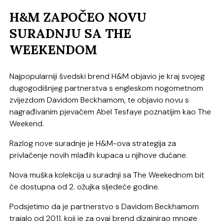
H&M ZAPOČEO NOVU
SURADNJU SA THE
WEEKENDOM
Najpopularniji švedski brend H&M objavio je kraj svojeg
dugogodišnjeg partnerstva s engleskom nogometnom
zvijezdom Davidom Beckhamom, te objavio novu s
nagrađivanim pjevačem Abel Tesfaye poznatijim kao The
Weekend.
Razlog nove suradnje je H&M-ova strategija za
privlačenje novih mlađih kupaca u njihove dućane.
Nova muška kolekcija u suradnji sa The Weekednom bit
će dostupna od 2. ožujka sljedeće godine.
Podsjetimo da je partnerstvo s Davidom Beckhamom
trajalo od 2011. koji je za ovaj brend dizajnirao mnoge