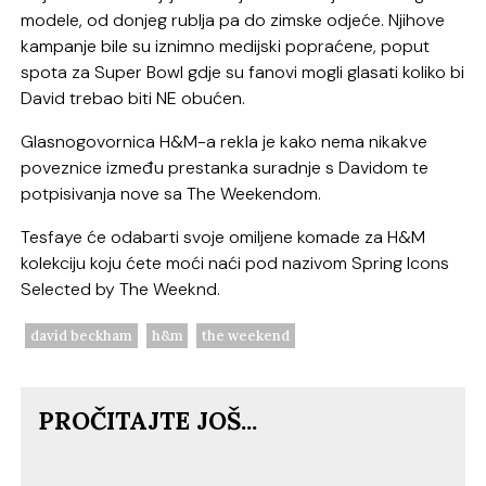
modele, od donjeg rublja pa do zimske odjeće. Njihove
kampanje bile su iznimno medijski popraćene, poput
spota za Super Bowl gdje su fanovi mogli glasati koliko bi
David trebao biti NE obućen.
Glasnogovornica H&M-a rekla je kako nema nikakve
poveznice između prestanka suradnje s Davidom te
potpisivanja nove sa The Weekendom.
Tesfaye će odabarti svoje omiljene komade za H&M
kolekciju koju ćete moći naći pod nazivom Spring Icons
Selected by The Weeknd.
david beckham
h&m
the weekend
PROČITAJTE JOŠ...