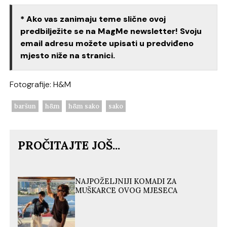
* Ako vas zanimaju teme slične ovoj
predbilježite se na MagMe newsletter! Svoju
email adresu možete upisati u predviđeno
mjesto niže na stranici.
Fotografije: H&M
baršun
h&m
h&m sako
sako
PROČITAJTE JOŠ...
NAJPOŽELJNIJI KOMADI ZA
MUŠKARCE OVOG MJESECA