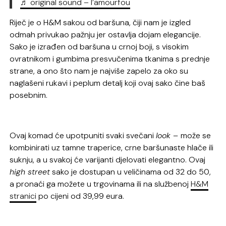
♬ original sound – l’amourfou
Riječ je o H&M sakou od baršuna, čiji nam je izgled
odmah privukao pažnju jer ostavlja dojam elegancije.
Sako je izrađen od baršuna u crnoj boji, s visokim
ovratnikom i gumbima presvučenima tkanima s prednje
strane, a ono što nam je najviše zapelo za oko su
naglašeni rukavi i peplum detalj koji ovaj sako čine baš
posebnim.
Ovaj komad će upotpuniti svaki svečani
look –
može se
kombinirati uz tamne traperice, crne baršunaste hlače ili
suknju, a u svakoj će varijanti djelovati elegantno. Ovaj
high street
sako je dostupan u veličinama od 32 do 50,
a pronaći ga možete u trgovinama ili na službenoj
H&M
stranici
po cijeni od 39,99 eura.