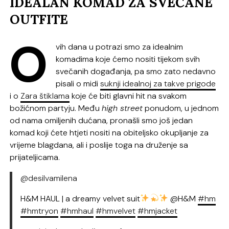
IDEALAN KOMAD ZA SVEČANE
OUTFITE
O
vih dana u potrazi smo za idealnim
komadima koje ćemo nositi tijekom svih
svečanih događanja, pa smo zato nedavno
pisali o midi
suknji idealnoj za takve prigode
i o
Zara štiklama
koje će biti glavni hit na svakom
božićnom partyju. Među
high street
ponudom, u jednom
od nama omiljenih dućana, pronašli smo još jedan
komad koji ćete htjeti nositi na obiteljsko okupljanje za
vrijeme blagdana, ali i poslije toga na druženje sa
prijateljicama.
@desilvamilena
H&M HAUL | a dreamy velvet suit
@H&M
#hm
#hmtryon
#hmhaul
#hmvelvet
#hmjacket