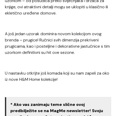
uzorkom – od posudica preko svijećnjaka i držača za
knjige, ovi atraktivni detalji mogu se uklopiti u klasično ili
ekletično uređene domove.
A još jedan uzorak dominira novom kolekcijom ovog
brenda – prugice! Ručnici svih dimenzija prekriveni
prugicama, kao i posteljine i dekorativne jastučnice s tim
uzorkom definitivni su hit ove sezone.
U nastavku otkrijte još komada koji su nam zapeli za oko
iz nove H&M Home kolekcije!
* Ako vas zanimaju teme slične ovoj
predbilježite se na MagMe newsletter! Svoju