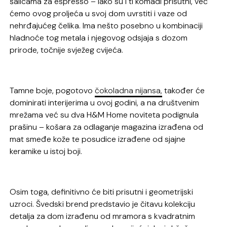
šalicama za espresso – iako su i ti komadi prisutni, već
ćemo ovog proljeća u svoj dom uvrstiti i vaze od
nehrđajućeg čelika. Ima nešto posebno u kombinaciji
hladnoće tog metala i njegovog odsjaja s dozom
prirode, točnije svježeg cvijeća.
Tamne boje, pogotovo
čokoladna nijansa,
također će
dominirati interijerima u ovoj godini, a na društvenim
mrežama već su dva H&M Home noviteta podignula
prašinu – košara za odlaganje magazina izrađena od
mat smeđe kože te posudice izrađene od sjajne
keramike u istoj boji.
Osim toga, definitivno će biti prisutni i geometrijski
uzroci. Švedski brend predstavio je čitavu kolekciju
detalja za dom izrađenu od mramora s kvadratnim