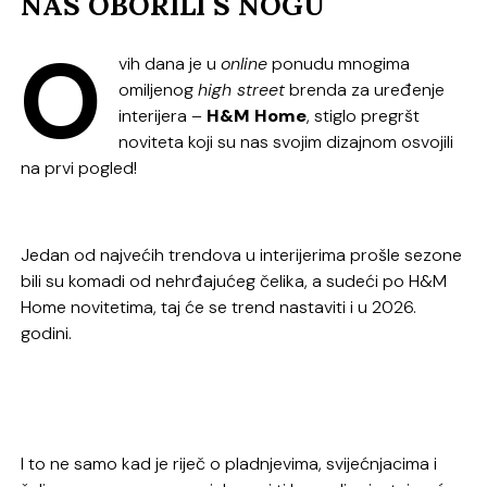
NAS OBORILI S NOGU
O
vih dana je u
online
ponudu mnogima
omiljenog
high street
brenda za uređenje
interijera –
H&M Home
, stiglo pregršt
noviteta koji su nas svojim dizajnom osvojili
na prvi pogled!
Jedan od najvećih trendova u interijerima prošle sezone
bili su komadi od nehrđajućeg čelika, a sudeći po H&M
Home novitetima, taj će se trend nastaviti i u 2026.
godini.
I to ne samo kad je riječ o pladnjevima, svijećnjacima i