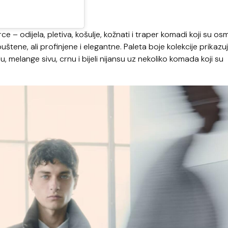
e – odijela, pletiva, košulje, kožnati i traper komadi koji su osm
tene, ali profinjene i elegantne. Paleta boje kolekcije prikazu
melange sivu, crnu i bijeli nijansu uz nekoliko komada koji su