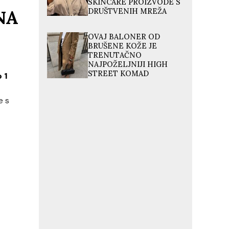
SKINCARE PROIZVODE S
NA
DRUŠTVENIH MREŽA
OVAJ BALONER OD
BRUŠENE KOŽE JE
TRENUTAČNO
NAJPOŽELJNIJI HIGH
STREET KOMAD
 1
e s