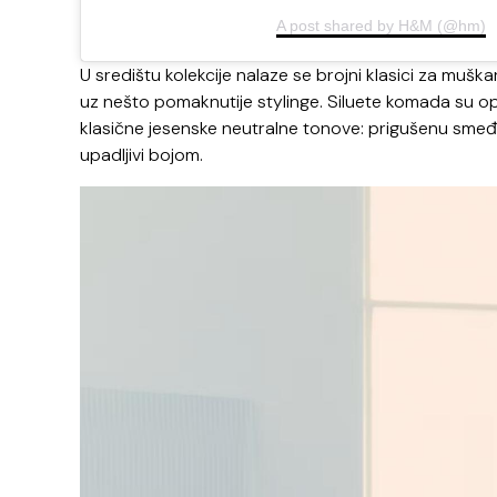
A post shared by H&M (@hm)
U središtu kolekcije nalaze se brojni klasici za muškarc
uz nešto pomaknutije stylinge. Siluete komada su opuš
klasične jesenske neutralne tonove: prigušenu smeđu, 
upadljivi bojom.