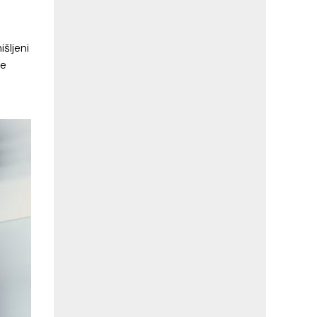
išljeni
je