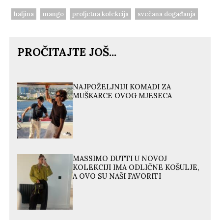
haljina
mango
proljetna kolekcija
svečana događanja
PROČITAJTE JOŠ...
NAJPOŽELJNIJI KOMADI ZA
MUŠKARCE OVOG MJESECA
MASSIMO DUTTI U NOVOJ
KOLEKCIJI IMA ODLIČNE KOŠULJE,
A OVO SU NAŠI FAVORITI