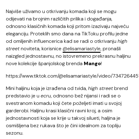
Najviše uživamo u otkrivanju komada koji se mogu
odijevati na brojnim različitih prilika i događanja,
odnosno klasičnih komada koji pritom izazivaju najveću
eleganciju. Proteklih smo dana na TikToku profilu jedne
od omiljenih influencerica kad se radi o otkrivanju
high
street
noviteta, korisnice
@elisamariastyle
, pronašli
naizgled jednostavnu, no istovremeno prekrasnu haljinu
nove kolekcije španjolskog brenda
Mango
!
https://www.tiktok.com/@elisamariastyle/video/73472644
Mini haljinu koja je izrađena od tvida,
high street
brend
predstavio je u
ecru
, odnosno bež nijansi i radi se o
svestranom komadu koji ćete poželjeti imati u svojoj
garderobi. Haljinu krasi klasični ravni kroj, a osim
jednostavnosti koja se krije u takvoj silueti, haljina je
osmišljena bez rukava što je čini idealnom za topliju
sezonu.