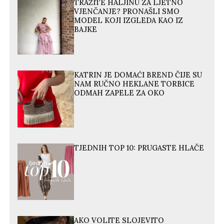
TRAŽITE HALJINU ZA LJETNO
VJENČANJE? PRONAŠLI SMO
MODEL KOJI IZGLEDA KAO IZ
BAJKE
KATRIN JE DOMAĆI BREND ČIJE SU
NAM RUČNO HEKLANE TORBICE
ODMAH ZAPELE ZA OKO
TJEDNIH TOP 10: PRUGASTE HLAČE
AKO VOLITE SLOJEVITO