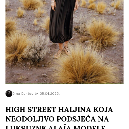
Dina Dončević
05.04.2025.
HIGH STREET HALJINA KOJA
NEODOLJIVO PODSJEĆA NA
LUKSUZNE ALAÏA MODELE