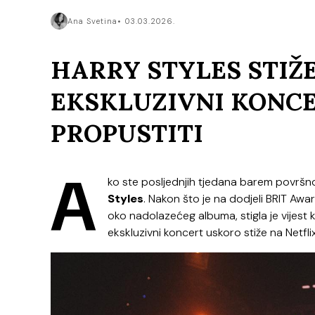
Ana Svetina
03.03.2026.
HARRY STYLES STIŽE
EKSKLUZIVNI KONCE
PROPUSTITI
A
ko ste posljednjih tjedana barem površno
Styles
. Nakon što je na dodjeli BRIT Aw
oko nadolazećeg albuma, stigla je vijest 
ekskluzivni koncert uskoro stiže na Netflix