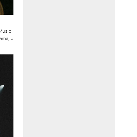
“Music
vama, u