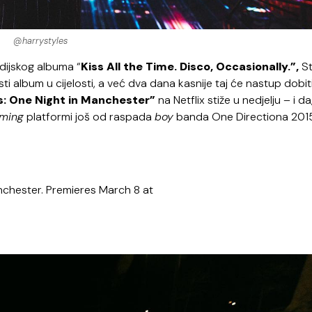
@harrystyles
udijskog albuma “
Kiss All the Time. Disco, Occasionally.”,
St
album u cijelosti, a već dva dana kasnije taj će nastup dobiti
s: One Night in Manchester”
na Netflix stiže u nedjelju – i da,
aming
platformi još od raspada
boy
banda One Directiona 201
nchester. Premieres March 8 at