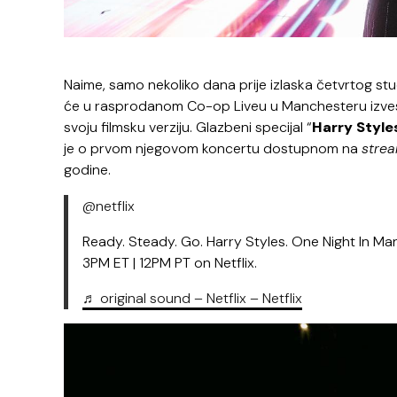
Naime, samo nekoliko dana prije izlaska četvrtog st
će u rasprodanom Co-op Liveu u Manchesteru izvesti 
svoju filmsku verziju. Glazbeni specijal “
Harry Style
je o prvom njegovom koncertu dostupnom na
stre
godine.
@netflix
Ready. Steady. Go. Harry Styles. One Night In Ma
3PM ET | 12PM PT on Netflix.
♬ original sound – Netflix – Netflix