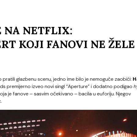
 NA NETFLIX:
RT KOJI FANOVI NE ŽELE
 pratili glazbenu scenu, jedno ime bilo je nemoguće zaobići:
H
ards premijerno izveo novi singl “Aperture” i dodatno podigao
h
koja je fanove – sasvim očekivano – bacila u euforiju. Njegov
.