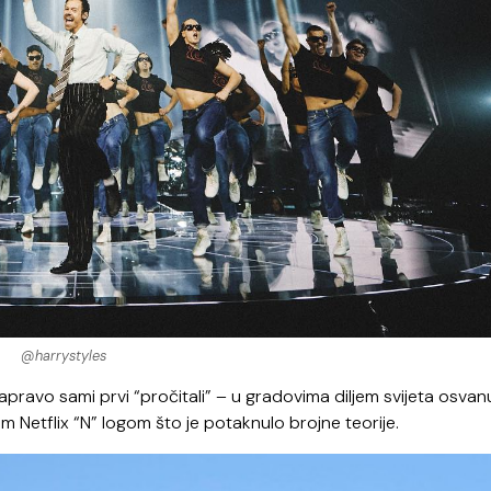
@harrystyles
pravo sami prvi “pročitali” – u gradovima diljem svijeta osvanu
m Netflix “N” logom što je potaknulo brojne teorije.