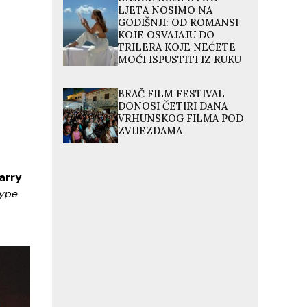
LJETA NOSIMO NA
GODIŠNJI: OD ROMANSI
KOJE OSVAJAJU DO
TRILERA KOJE NEĆETE
MOĆI ISPUSTITI IZ RUKU
BRAČ FILM FESTIVAL
DONOSI ČETIRI DANA
VRHUNSKOG FILMA POD
ZVIJEZDAMA
arry
ype