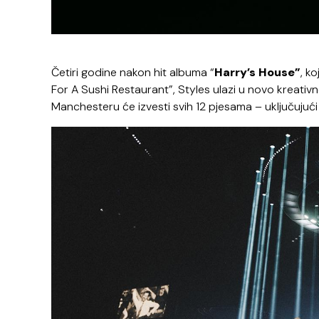
Četiri godine nakon hit albuma “
Harry’s House”
, k
For A Sushi Restaurant”, Styles ulazi u novo kreativn
Manchesteru će izvesti svih 12 pjesama – uključujući 