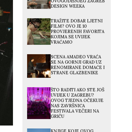
OVOGODIŠNJEG ZAGREB
DESIGN WEEKA
TRAŽITE DOBAR LJETNI
FILM? OVO JE 10
PROVJERENIH FAVORITA
KOJIMA SE UVIJEK
VRAĆAMO
SCENA AMADEO VRAĆA
SE NA GORNJI GRAD UZ
RENOMIRANE DOMAĆE I
STRANE GLAZBENIKE
ŠTO RADITI AKO STE JOŠ
UVIJEK U ZAGREBU?
OVOG TJEDNA OČEKUJE
NAS ZAVRŠNICA
FESTIVALA VEČERI NA
GRIČU
KNJIGE KOJE OVOG