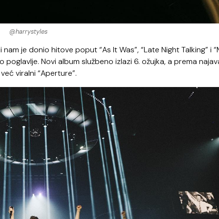
@harrystyles
oji nam je donio hitove poput “As It Was”, “Late Night Talking” i 
o poglavlje. Novi album službeno izlazi 6. ožujka, a prema naja
već viralni “Aperture”.