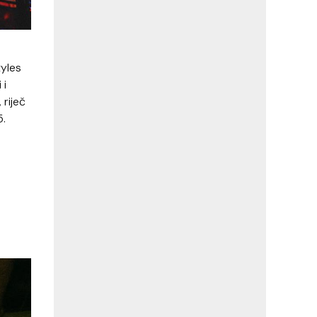
yles
 i
 riječ
5.