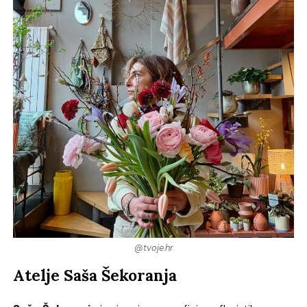
@tvoje.hr
Atelje Saša Šekoranja