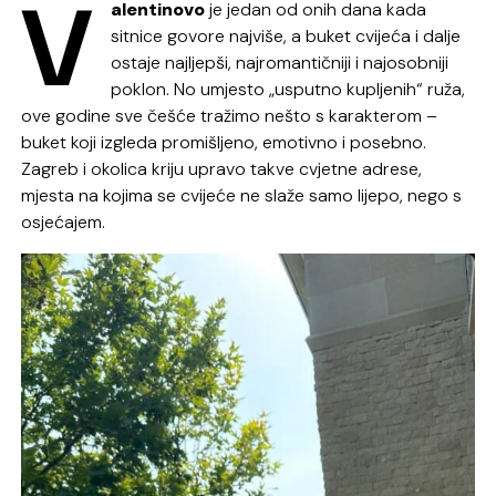
V
alentinovo
je jedan od onih dana kada
sitnice govore najviše, a buket cvijeća i dalje
ostaje najljepši, najromantičniji i najosobniji
poklon. No umjesto „usputno kupljenih“ ruža,
ove godine sve češće tražimo nešto s karakterom –
buket koji izgleda promišljeno, emotivno i posebno.
Zagreb i okolica kriju upravo takve cvjetne adrese,
mjesta na kojima se cvijeće ne slaže samo lijepo, nego s
osjećajem.