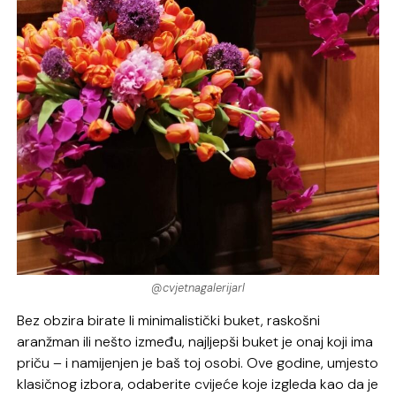
@cvjetnagalerijarl
Bez obzira birate li minimalistički buket, raskošni
aranžman ili nešto između, najljepši buket je onaj koji ima
priču – i namijenjen je baš toj osobi. Ove godine, umjesto
klasičnog izbora, odaberite cvijeće koje izgleda kao da je