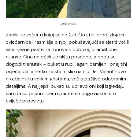
pinterest
Zamislite večer u kojoj se ne žuri. On stoji pred izlogom
cvjećarnice i razmišlja o njoj, pokušavajući se sjetiti voli li
više nježne pastelne tonove ili duboke, dramatične
nijanse. Ona ne očekuje ništa posebno, a onda se
dogodi trenutak – buket u ruci, lagani osmijeh i onaj tihi
osjećaj da je netko zaista mislio na nju. Jer Valentinovo
nikada nije u velikim gestama, već u pažljivo odabranim
detaljima. A najljepši buketi su upravo oni koji izgledaju
kao da su birani srcem i pamte se dugo nakon što
cvijeće procvjeta.