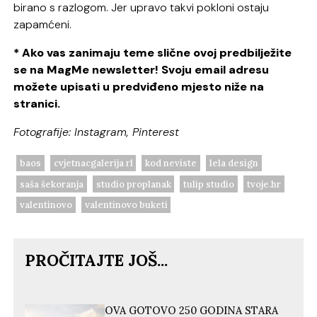
birano s razlogom. Jer upravo takvi pokloni ostaju
zapamćeni.
* Ako vas zanimaju teme slične ovoj predbilježite
se na MagMe newsletter! Svoju email adresu
možete upisati u predviđeno mjesto niže na
stranici.
Fotografije: Instagram, Pinterest
baos
cvjetnacgalerija rl
kod neviste
lela design
saša šekoranja
studio proplanak
tulip studio
tvoje.hr
valentinovo
valentinovo buketi
PROČITAJTE JOŠ...
OVA GOTOVO 250 GODINA STARA