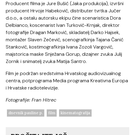
Producent filma je Jure Bušić (Jaka produkcija), izvršni
producent Hrvoje Habeković, distributer tvrtka Jučer
d.o.o., a ostalu autorsku ekipu čine scenaristica Dora
Delbianco, koscenarist Ivan Turković-Krnjak, direktor
fotografije Dragan Marković, skladatelj Darko Hajsek,
montažer Slaven Zečević, scenografkinja Tajana Čanić
Stanković, kostimografkinja Ivana Zozoli Vargović,
majstorica maske Snježana Gorup, dizajner zvuka Julij
Zornik i snimatelj zvuka Matija Santro.
Film je podržan sredstvima Hrvatskog audiovizualnog
centra, potprograma Media programa Kreativna Europa
i Hrvatske radiotelevizije.
Fotografije: Fran Hitrec
dnevnik pauline p.
film
kinematografija