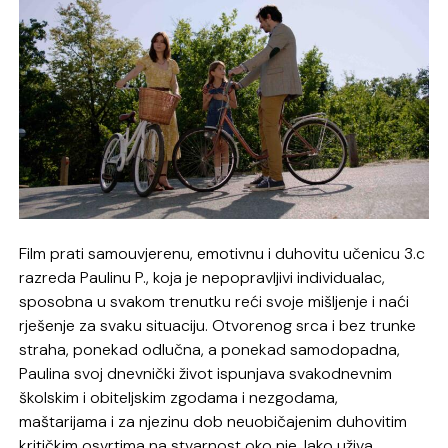
Film prati samouvjerenu, emotivnu i duhovitu učenicu 3.c
razreda Paulinu P., koja je nepopravljivi individualac,
sposobna u svakom trenutku reći svoje mišljenje i naći
rješenje za svaku situaciju. Otvorenog srca i bez trunke
straha, ponekad odlučna, a ponekad samodopadna,
Paulina svoj dnevnički život ispunjava svakodnevnim
školskim i obiteljskim zgodama i nezgodama,
maštarijama i za njezinu dob neuobičajenim duhovitim
kritičkim osvrtima na stvarnost oko nje. Iako uživa