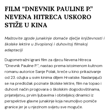
FILM “DNEVNIK PAULINE P.”
NEVENA HITRECA USKORO
STIŽE U KINA
Maštovite zgode junakinje domaće dječje književnosti i
školske lektire u živopisnoj i duhovitoj filmskoj
adaptaciji
Dugometražni igrani film za djecu Nevena Hitreca
“Dnevnik Pauline P.”, nastao prema istoimenom kultnom
romanu autorice Sanje Polak, kreće u kino prikazivanje
od 23. ožujka u svim kinima diljem Hrvatske. Naslanjajući
se na predložak poznate školske lektire, film na topao i
duhovit način progovara o školskim dogodovštinama,
prijateljstvu, prvim ljubavima i obiteljskoj dinamici iz
perspektive glavne junakinje koja neumoljivo pomiče
granice jer je u njezinom svijetu sve moguće.