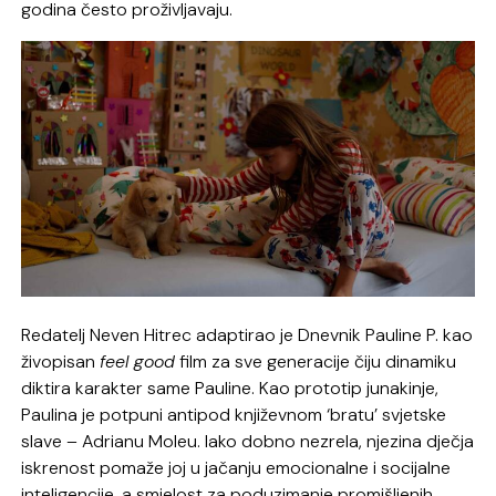
godina često proživljavaju.
Redatelj Neven Hitrec adaptirao je Dnevnik Pauline P. kao
živopisan
feel good
film za sve generacije čiju dinamiku
diktira karakter same Pauline. Kao prototip junakinje,
Paulina je potpuni antipod književnom ‘bratu’ svjetske
slave – Adrianu Moleu. Iako dobno nezrela, njezina dječja
iskrenost pomaže joj u jačanju emocionalne i socijalne
inteligencije, a smjelost za poduzimanje promišljenih