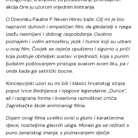
akcija čine ju uzorom vrijednim imitiranja.
O Dnevniku Pauline P. Neven Hitrec kaže:
Cilj mi je bio
napraviti duhovit i empatičan film, da gledatelji s njega
izađu nasmijani i dobrog raspoloženja
.
Osobno
poznajem i volim atmosferu, jezik i humor koji su utkani
u ovaj film. Čovjek se osjeća opušteno i sigurno u priči
koja poštuje obiteljski sustav vrijednosti, koja s punim
ljudskim poštovanjem pristupa svakom svom liku, pa i
onda kada ga satirički bocne.
Koncepcijski uzori su mi bili i klasici hrvatskog stripa
poput Ivice Bednjanca i njegove legendarne „Durice“,
ali i razigrana forma i kreativna raznolikost crtića
Zagrebačke škole animiranog filma.
Dojam ovog filma uveliko ovisi o glumi i karakterima
djece, nositeljima glavnih uloga.
Moralo ga se režirati s
puno zanatskog znanja, s poznavanjem dječje