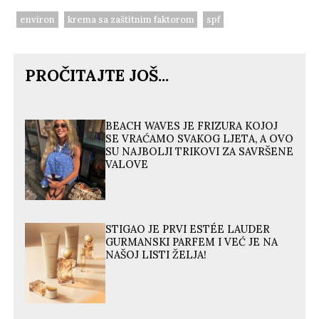
environ
krema sa zaštitnim faktorom
spf
PROČITAJTE JOŠ...
BEACH WAVES JE FRIZURA KOJOJ
SE VRAĆAMO SVAKOG LJETA, A OVO
SU NAJBOLJI TRIKOVI ZA SAVRŠENE
VALOVE
STIGAO JE PRVI ESTÉE LAUDER
GURMANSKI PARFEM I VEĆ JE NA
NAŠOJ LISTI ŽELJA!