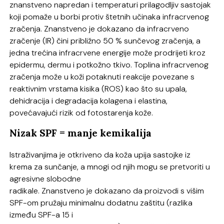
znanstveno napredan i temperaturi prilagodljiv sastojak
koji pomaže u borbi protiv štetnih učinaka infracrvenog
zračenja. Znanstveno je dokazano da infracrveno
zračenje (IR) čini približno 50 % sunčevog zračenja, a
jedna trećina infracrvene energije može prodrijeti kroz
epidermu, dermu i potkožno tkivo. Toplina infracrvenog
zračenja može u koži potaknuti reakcije povezane s
reaktivnim vrstama kisika (ROS) kao što su upala,
dehidracija i degradacija kolagena i elastina,
povećavajući rizik od fotostarenja kože.
Nizak SPF = manje kemikalija
Istraživanjima je otkriveno da koža upija sastojke iz
krema za sunčanje, a mnogi od njih mogu se pretvoriti u
agresivne slobodne
radikale. Znanstveno je dokazano da proizvodi s višim
SPF-om pružaju minimalnu dodatnu zaštitu (razlika
između SPF-a 15 i