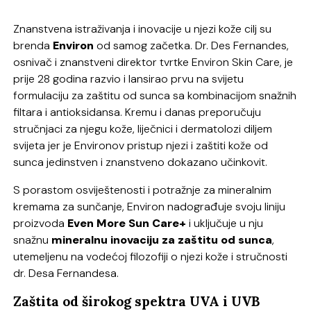
Znanstvena istraživanja i inovacije u njezi kože cilj su
brenda
Environ
od samog začetka. Dr. Des Fernandes,
osnivač i znanstveni direktor tvrtke Environ Skin Care, je
prije 28 godina razvio i lansirao prvu na svijetu
formulaciju za zaštitu od sunca sa kombinacijom snažnih
filtara i antioksidansa. Kremu i danas preporučuju
stručnjaci za njegu kože, liječnici i dermatolozi diljem
svijeta jer je Environov pristup njezi i zaštiti kože od
sunca jedinstven i znanstveno dokazano učinkovit.
S porastom osviještenosti i potražnje za mineralnim
kremama za sunčanje, Environ nadograđuje svoju liniju
proizvoda
Even More Sun Care+
i uključuje u nju
snažnu
mineralnu inovaciju za zaštitu od
sunca
,
utemeljenu na vodećoj filozofiji o njezi kože i stručnosti
dr. Desa Fernandesa.
Zaštita od širokog spektra UVA i UVB