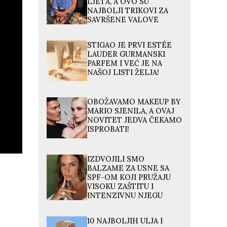
LJETA, A OVO SU
NAJBOLJI TRIKOVI ZA
SAVRŠENE VALOVE
STIGAO JE PRVI ESTÉE
LAUDER GURMANSKI
PARFEM I VEĆ JE NA
NAŠOJ LISTI ŽELJA!
OBOŽAVAMO MAKEUP BY
MARIO SJENILA, A OVAJ
NOVITET JEDVA ČEKAMO
ISPROBATI!
IZDVOJILI SMO
BALZAME ZA USNE SA
SPF-OM KOJI PRUŽAJU
VISOKU ZAŠTITU I
INTENZIVNU NJEGU
10 NAJBOLJIH ULJA I