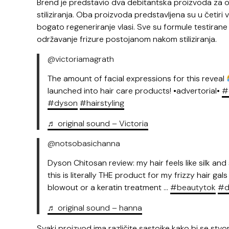
Brend je predstavio dva debitantska proizvoda za obl
stiliziranja. Oba proizvoda predstavljena su u četiri v
bogato regeneriranje vlasi. Sve su formule testirane n
održavanje frizure postojanom nakom stiliziranja.
@victoriamagrath
The amount of facial expressions for this reveal
launched into hair care products! •advertorial•
#
#dyson
#hairstyling
♬ original sound – Victoria
@notsobasichanna
Dyson Chitosan review: my hair feels like silk and
this is literally THE product for my frizzy hair gals
blowout or a keratin treatment …
#beautytok
#d
♬ original sound – hanna
Svaki proizvod ima različite sastojke kako bi se stvori