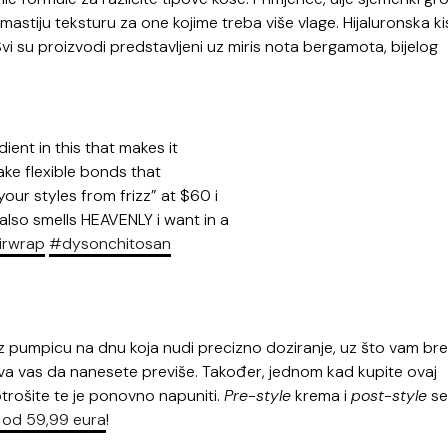
astiju teksturu za one kojime treba više vlage. Hijaluronska ki
Svi su proizvodi predstavljeni uz miris nota bergamota, bijelog
ent in this that makes it
ke flexible bonds that
our styles from frizz” at $60 i
(also smells HEAVENLY i want in a
irwrap
#dysonchitosan
uz pumpicu na dnu koja nudi precizno doziranje, uz što vam br
va vas da nanesete previše. Također, jednom kad kupite ovaj
otrošite te je ponovno napuniti.
Pre-style
krema i
post-style
se
i od 59,99 eura
!