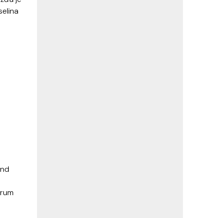
selina
end
rum