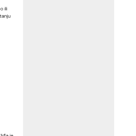
 ili
itanju
ožđa je