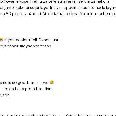
ikovanje kose; kremu za prije stiliziranje i serum za nakom
arijante, kako bi se prilagodili svim tipovima kose te nude lagano
a 80 posto vlažnosti, što je izrazito bitna činjenica kad je u p
if you couldnt tell, Dyson just
dysonhair
#dysonchitosan
 smells so good… im in love
 – looks like a got a brazilian
yson
le formule za različite tipove kose. Primjerice, ulje sjemenki gr