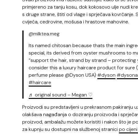
primjereno za tanju kosu, dok kokosovo ulje nudi krem
s druge strane, štiti od vlage i sprječava kovrčanje. 
cvijeća, cedrovine, mošusa i hrastove mahovine.
@milktea.meg
Its named chitosan because thats the main ingredi
special, its derived from oyster mushrooms to ma
“support the hair, strand by strand – protecting y
consider this a luxury haircare product for sure 
perfume please @Dyson USA)
#dyson
#dysona
#haircare
♬ original sound – Megan ♡
Proizvodi su predstavljeni u prekrasnom pakiranju 
olakšava nagađanja o doziranju proizvoda i sprječa
proizvod, ambalažu možete koristiti i nakon što je p
za kupnju su dostupni na službenoj stranici
po cijen