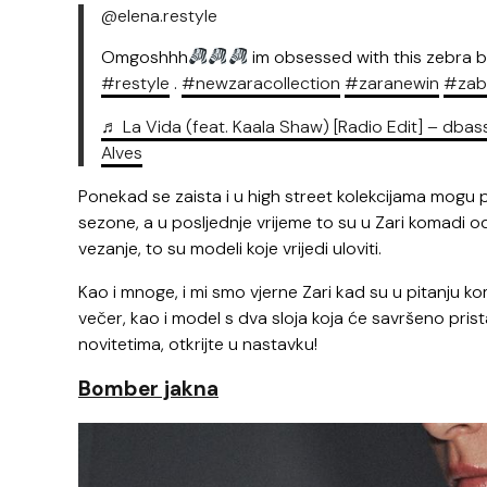
@elena.restyle
Omgoshhh
im obsessed with this zebra b
#restyle
.
#newzaracollection
#zaranewin
#zab
♬ La Vida (feat. Kaala Shaw) [Radio Edit] – db
Alves
Ponekad se zaista i u high street kolekcijama mogu p
sezone, a u posljednje vrijeme to su u Zari komadi o
vezanje, to su modeli koje vrijedi uloviti.
Kao i mnoge, i mi smo vjerne Zari kad su u pitanju kom
večer, kao i model s dva sloja koja će savršeno prist
novitetima, otkrijte u nastavku!
Bomber jakna