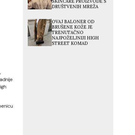
SKINCARE PROIZVODE S
DRUŠTVENIH MREŽA
OVAJ BALONER OD
BRUŠENE KOŽE JE
TRENUTAČNO
NAJPOŽELJNIJI HIGH
STREET KOMAD
,
adnije
high
epenicu