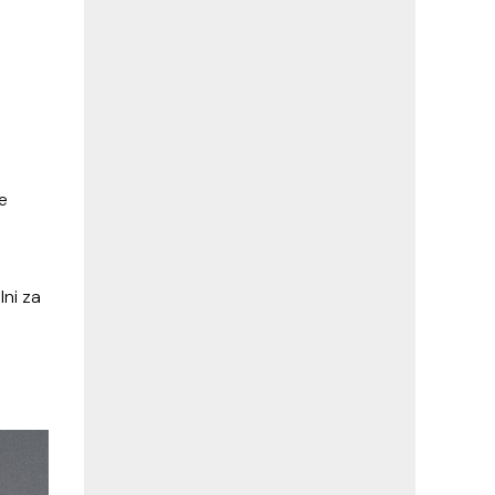
e
lni za
a