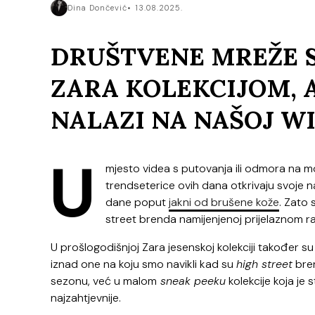
Dina Dončević
13.08.2025.
DRUŠTVENE MREŽE 
ZARA KOLEKCIJOM, 
NALAZI NA NAŠOJ WI
U
mjesto videa s putovanja ili odmora na mor
trendseterice ovih dana otkrivaju svoje n
dane poput
jakni od brušene kože
. Zato 
street brenda namijenjenoj prijelaznom r
U prošlogodišnjoj Zara jesenskoj kolekciji također su 
iznad one na koju smo navikli kad su
high street
bren
sezonu, već u malom
sneak peeku
kolekcije koja je 
najzahtjevnije.