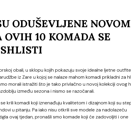
SU ODUŠEVLJENE NOVOM
A OVIH 10 KOMADA SE
SHLISTI
skoj obali, u sklopu kojih pokazuju svoje idealne ljetne outfite
arudžbe iz Zare u kojoj se nalaze mahom komadi prikladni za hl
smo morali istražiti što je tako privlačno u novoj kolekciji ovog 
azdoblju između sezona i nismo se razočarali.
se krili komadi koji iznenađuju kvalitetom i dizajnom koji su st
dovi u pitanju. Pa iako nisu otkrili sve modele za nadolazeću
stigla ovaj tjedan, pronašli smo komade koji će zadovoljiti i one