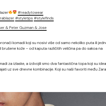
lazer
#readytowear
rablazer
#styletips
#stylefinds
asser & Peter Guzman & Jose
ronaći komadi koji su nosivi više od samo nekoliko puta ili jedn
d brušene kože – od kaputa različitih veličina pa do sakoa na
adi za izlaske, a izdvojili smo dva fantastična topa koji su idea
ajati uz sve dnevne kombinacije. Koji su naši favoriti među Zar