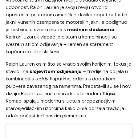
udobnost. Ralph Lauren je svoju reviju otvorio
opuštenim pristupom američkih klasika poput pufastih
jakni, vunenih džempera te motorskih jakni, a podignuo
je ljestvicu u svijetu mode s
modnim dodacima
.
Karirani uzorak vladao je pistom u kombininaciji sa
western
stilom odijevanja – remen sa
statement
kopčom i kaubojski šešir.
Ralph Lauren osim što se vratio svojim korijenim, fokus je
stavio i na
slojevitom odijevanju
– trodijelna odijela u
kombinaciji s
teddy
kaputima, odijela s dodatkom
pulovera zavezanog na ramenima. Predstavili su se i novi
dizajni Ralph Laurena u suradnji s brendom
Tópa
.
Komadi spajaju modernu siluetu s prepoznatljivim
starosjedilačkim uzorcima kako bi se održala tradicija i
odala počast indijanskim plemenima.