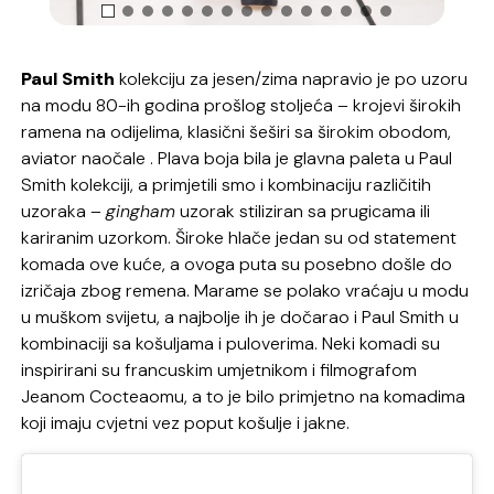
Paul Smith
kolekciju za jesen/zima napravio je po uzoru
na modu 80-ih godina prošlog stoljeća – krojevi širokih
ramena na odijelima, klasični šeširi sa širokim obodom,
aviator naočale . Plava boja bila je glavna paleta u Paul
Smith kolekciji, a primjetili smo i kombinaciju različitih
uzoraka –
gingham
uzorak stiliziran sa prugicama ili
kariranim uzorkom. Široke hlače jedan su od statement
komada ove kuće, a ovoga puta su posebno došle do
izričaja zbog remena. Marame se polako vraćaju u modu
u muškom svijetu, a najbolje ih je dočarao i Paul Smith u
kombinaciji sa košuljama i puloverima. Neki komadi su
inspirirani su francuskim umjetnikom i filmografom
Jeanom Cocteaomu, a to je bilo primjetno na komadima
koji imaju cvjetni vez poput košulje i jakne.