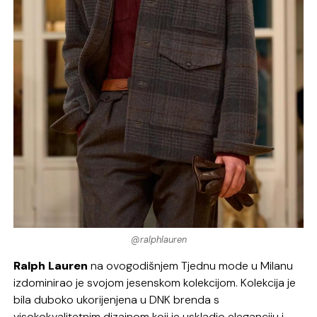
@ralphlauren
Ralph Lauren
na ovogodišnjem Tjednu mode u Milanu
izdominirao je svojom jesenskom kolekcijom. Kolekcija je
bila duboko ukorijenjena u DNK brenda s
visokokvalitetnim dizajnom koji je uskladio eleganciju i