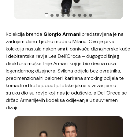
Kolekcija brenda
Giorgio Armani
predstavljena je na
zadnjem danu Tjednu mode u Milanu. Ovo je prva
kolekcija nastala nakon smrti osnivača diznajnerske kuće
i debitantska revija Lea Dell’Orcca – dugogodišnjeg
direktora muške linije Armani koji je bio desna ruka
legendarnog dizajnera. Svilena odijela bez ovratnika,
predimenzionalni baloneri, karirana smoking odijela te
komadi od kože poput pilotske jakne s vezanjem u
struku dio su revije koji nas je oduševio, a Dell’Orcca se
držao Armanijevih kodeksa odijevanja uz suvremeni
dizajn.