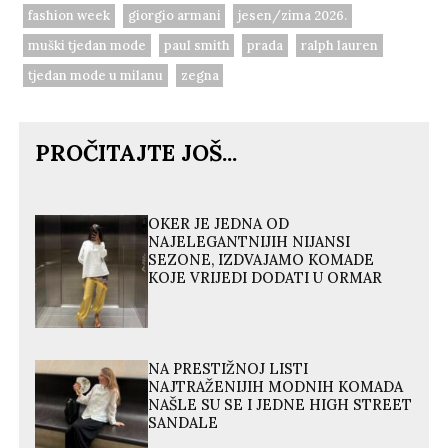
fashion week
giorgio armani
jesen/zima 2026.
muški tjedan mode
paul smith
prada
ralph lauren
tjedan mode u milanu
zegna
PROČITAJTE JOŠ...
OKER JE JEDNA OD
NAJELEGANTNIJIH NIJANSI
SEZONE, IZDVAJAMO KOMADE
KOJE VRIJEDI DODATI U ORMAR
NA PRESTIŽNOJ LISTI
NAJTRAŽENIJIH MODNIH KOMADA
NAŠLE SU SE I JEDNE HIGH STREET
SANDALE