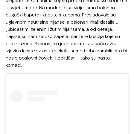
elegantnim komadima koji su preokrenuli muške kodekse
u svijetu mode. Na modnoj pisti vidjeli smo balonere,
dugački kapute i kapute s kapama. Prevladavale su
uglavnom neutralne nijanse, a baloneri imali detalje u
ljubičastim, zelenim i žutim nijansama, a od detalja,
najviše su nam za oko zapele manžete košulja koje su
bile izražene. Simons je u jednom intervju uoči revije
izjavio da si kroz ovu kolekciju samo treba zamisliti što bi
nosio poslovni čovjek ili političar – tako su nastali
komadi.