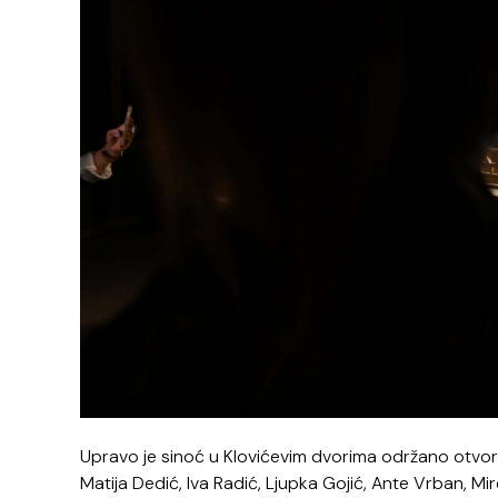
Upravo je sinoć u Klovićevim dvorima održano otvoren
Matija Dedić, Iva Radić, Ljupka Gojić, Ante Vrban, Mir