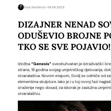
Dina Dončević
08.09.2023.
DIZAJNER NENAD SOV
ODUŠEVIO BROJNE P
TKO SE SVE POJAVIO!
Izložba
“Genesis”
sveobuhvatan je istraživački i kr
strane, 18 godina svojeg umjetničkog djelovanja, do
stvaralaštva. Novom etapom, Sovilj se odmiče od ser
elementima skulpture. Iako je i u toj novoj fazi nagl
izraženije nego dosad, za iskorak je zaslužna umjetn
stvaralaštvu.