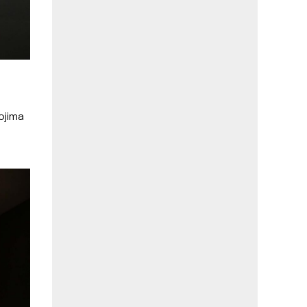
i
ojima