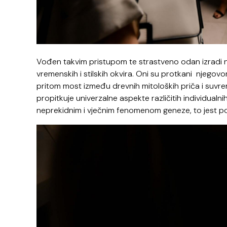
Vođen takvim pristupom te strastveno odan izradi nak
vremenskih i stilskih okvira. Oni su protkani njegov
pritom most između drevnih mitoloških priča i suvre
propitkuje univerzalne aspekte različitih individualn
neprekidnim i vječnim fenomenom geneze, to jest p