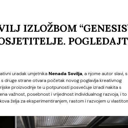
ILJ IZLOŽBOM “GENESIS
OSJETITELJE. POGLEDAJ
eativni uradak umjetnika
Nenada Sovilja
, a njome autor slavi, 
k s druge strane otvara početak novog poglavlja kreativnog
ijske proizvodnje te u potpunosti posvećuje izradi nakita s
ašena važnost, posebnost i vrijednost individualnog razvoja, i to
ikova želja za eksperimentiranjem, rastom i razvojem u vlastito