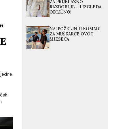
ZA PRIJELAZNO
RAZDOBLJE – I IZGLEDA
ODLIČNO!
”
NAJPOŽELJNIJI KOMADI
ZA MUŠKARCE OVOG
TE
MJESECA
s jedne
 čak
m