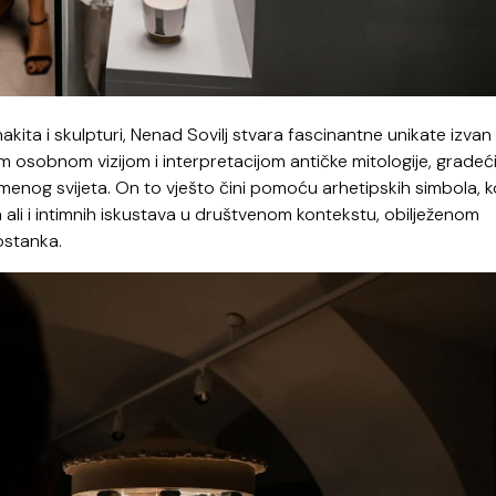
ita i skulpturi, Nenad Sovilj stvara fascinantne unikate izvan
om osobnom vizijom i interpretacijom antičke mitologije, gradeć
menog svijeta. On to vješto čini pomoću arhetipskih simbola, k
ih ali i intimnih iskustava u društvenom kontekstu, obilježenom
ostanka.