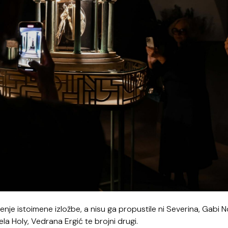
je istoimene izložbe, a nisu ga propustile ni Severina, Gabi N
ela Holy, Vedrana Ergić te brojni drugi.