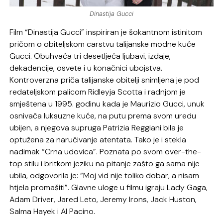
Dinastija Gucci
Film “Dinastija Gucci” inspiriran je šokantnom istinitom
pričom o obiteljskom carstvu talijanske modne kuće
Gucci. Obuhvaća tri desetljeća ljubavi, izdaje,
dekadencije, osvete i u konačnici ubojstva.
Kontroverzna priča talijanske obitelji snimljena je pod
redateljskom palicom Ridleyja Scotta i radnjom je
smještena u 1995. godinu kada je Maurizio Gucci, unuk
osnivača luksuzne kuće, na putu prema svom uredu
ubijen, a njegova supruga Patrizia Reggiani bila je
optužena za naručivanje atentata. Tako je i stekla
nadimak “Crna udovica”. Poznata po svom over-the-
top stilu i britkom jeziku na pitanje zašto ga sama nije
ubila, odgovorila je: “Moj vid nije toliko dobar, a nisam
htjela promašiti”. Glavne uloge u filmu igraju Lady Gaga,
Adam Driver, Jared Leto, Jeremy Irons, Jack Huston,
Salma Hayek i Al Pacino.