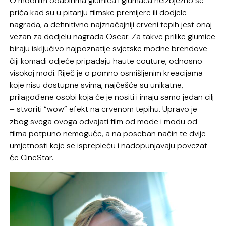
O modnim odabirima glumica i glumaca neizbježno se
priča kad su u pitanju filmske premijere ili dodjele
nagrada, a definitivno najznačajniji crveni tepih jest onaj
vezan za dodjelu nagrada Oscar. Za takve prilike glumice
biraju isključivo najpoznatije svjetske modne brendove
čiji komadi odjeće pripadaju haute couture, odnosno
visokoj modi. Riječ je o pomno osmišljenim kreacijama
koje nisu dostupne svima, najčešće su unikatne,
prilagođene osobi koja će je nositi i imaju samo jedan cilj
– stvoriti “wow” efekt na crvenom tepihu. Upravo je
zbog svega ovoga odvajati film od mode i modu od
filma potpuno nemoguće, a na poseban način te dvije
umjetnosti koje se isprepleću i nadopunjavaju povezat
će CineStar.