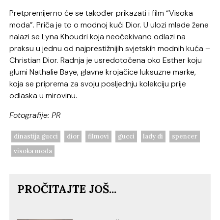
Pretpremijerno će se također prikazati i film “Visoka
moda”. Priča je to o modnoj kući Dior. U ulozi mlade žene
nalazi se Lyna Khoudri koja neočekivano odlazi na
praksu u jednu od najprestižnijih svjetskih modnih kuća –
Christian Dior. Radnja je usredotočena oko Esther koju
glumi Nathalie Baye, glavne krojačice luksuzne marke,
koja se priprema za svoju posljednju kolekciju prije
odlaska u mirovinu.
Fotografije: PR
dinastija gucci
dior
filmovi
gucci
lady di
spencer
visoka moda
PROČITAJTE JOŠ...