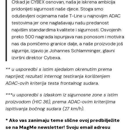
Otkad je CYBEX osnovan, naša je iskrena ambicija
pridonijeti sigurnosti naše djece. Stoga smo
oduševljeni ocjenama naše T-Line u najnovijim ADAC
testovima jer one naglašavaju našu predanost
najvišim standardima kvalitete i sigurnosti. Osvojenih
preko 500 nagrada ispunjava nas ponosom i motivira
nas da pomičemo granice dalje, a naše proizvode još
sigurnije, izjavio je Johannes Schlamminger, glavni
izvršni direktor Cybexa.
**
u usporedbi s istim sjedalom okrenutim prema
naprijed; rezultati internog testiranja korištenjem
ADAC-ovih kriterija testa frontalnog sudara.
***u usporedbi s izlaskom iz sigurnosne zone s istim
proizvodom (HIC 36), prema ADAC-ovim kriterijima
ispitivanja bočnog sudara (27 km/h).
* Ako vas zanimaju teme slične ovoj predbilježite
se na MagMe newsletter! Svoju email adresu