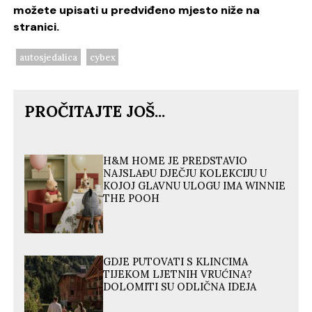
možete upisati u predviđeno mjesto niže na
stranici.
autosjedalica
cybex
PROČITAJTE JOŠ...
H&M HOME JE PREDSTAVIO
NAJSLAĐU DJEČJU KOLEKCIJU U
KOJOJ GLAVNU ULOGU IMA WINNIE
THE POOH
GDJE PUTOVATI S KLINCIMA
TIJEKOM LJETNIH VRUĆINA?
DOLOMITI SU ODLIČNA IDEJA