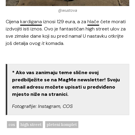
@wustova
Cijena
kardigana
iznosi 129 eura, a za
hlače
ćete morati
izdvojiti isti iznos. Ovo je fantastičan high street ulov za
sve zimske dane koji su pred nama! U nastavku otkrijte
još detalja ovog
it
komada.
* Ako vas zanimaju teme slične ovoj
predbilježite se na MagMe newsletter! Svoju
email adresu možete upisati u predviđeno
mjesto niže na stranici.
Fotografije: Instagram, COS
cos
high street
pleteni komplet