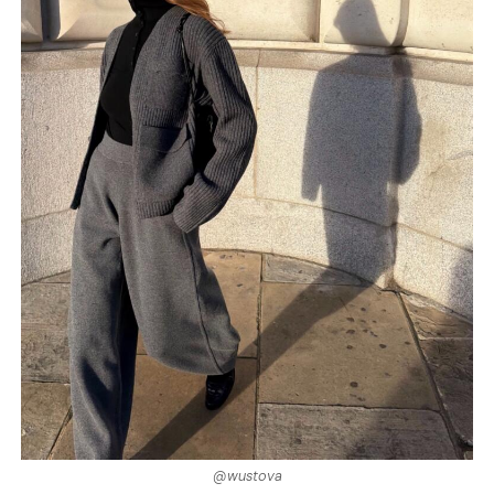
@wustova