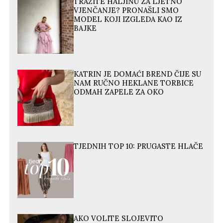
TRAŽITE HALJINU ZA LJETNO
VJENČANJE? PRONAŠLI SMO
MODEL KOJI IZGLEDA KAO IZ
BAJKE
KATRIN JE DOMAĆI BREND ČIJE SU
NAM RUČNO HEKLANE TORBICE
ODMAH ZAPELE ZA OKO
TJEDNIH TOP 10: PRUGASTE HLAČE
AKO VOLITE SLOJEVITO