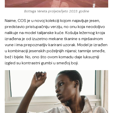
Bottega Veneta proljeće/ljeto 2023. godine
Naime, COS je u novoj kolekciji kojom najavljuje jesen,
predstavio pristupačniju verziju, no onu koja neodoljivo
nalikuje na model talijanske kuće. Košulja ležernog kroja
izrađena je od izuzetno mekane tkanine s mješavinom
vune i ima prepoznatljiv karirani uzorak. Model je izrađen
u kombinaciji jesenskih poželjnijih nijansi; tamnije smeđe,
bež i bijele. No, ono što ovom komadu daje luksuzniji
izgled su kontrastni gumbi u smeđoj boji.