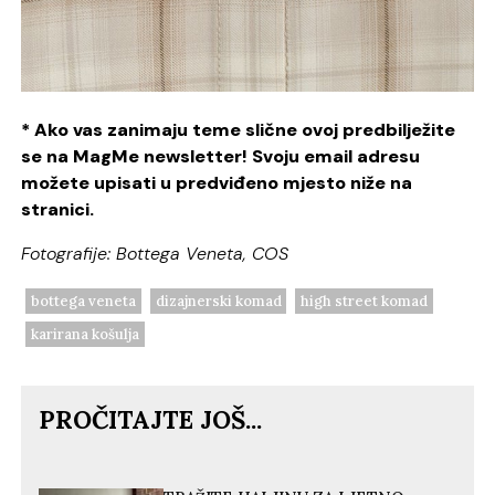
* Ako vas zanimaju teme slične ovoj predbilježite
se na MagMe newsletter! Svoju email adresu
možete upisati u predviđeno mjesto niže na
stranici.
Fotografije: Bottega Veneta, COS
bottega veneta
dizajnerski komad
high street komad
karirana košulja
PROČITAJTE JOŠ...