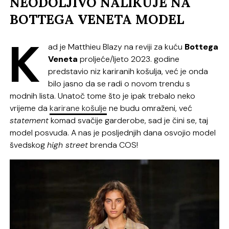
NEODOLJIVO NALIKUJE NA
BOTTEGA VENETA MODEL
K
ad je Matthieu Blazy na reviji za kuću
Bottega
Veneta
proljeće/ljeto 2023. godine
predstavio niz kariranih košulja, već je onda
bilo jasno da se radi o novom trendu s
modnih lista. Unatoč tome što je ipak trebalo neko
vrijeme da
karirane košulje
ne budu omraženi, već
statement
komad svačije garderobe, sad je čini se, taj
model posvuda. A nas je posljednjih dana osvojio model
švedskog
high street
brenda COS!