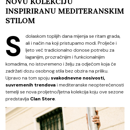
NOVU KOLEKCIJU
INSPIRIRANU MEDITERANSKIM
STILOM
S
dolaskom toplijih dana mijenja se ritam grada,
ali i način na koji pristupamo modi. Proljeće i
ljeto već tradicionalno donose potrebu za
laganijim, prozračnijim i funkcionalnijim
komadima, no istovremeno i želju za odjećom koja će
zadržati dozu osobnog stila bez obzira na priliku.
Upravo na tom spoju
svakodnevne nosivosti,
suvremenih trendova
i mediteranske neopterećenosti
temelji se nova proljetno/ljetna kolekcija koju ove sezone
predstavlja
Clan Store
.