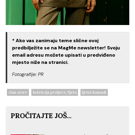
* Ako vas zanimaju teme slične ovoj
predbilježite se na MagMe newsletter! Svoju
email adresu možete upisati u predviđeno
mjesto niže na stranici.
Fotografije: PR
clan store
kolekcija proljeće/ljeto
ljetni komadi
PROČITAJTE JOŠ...